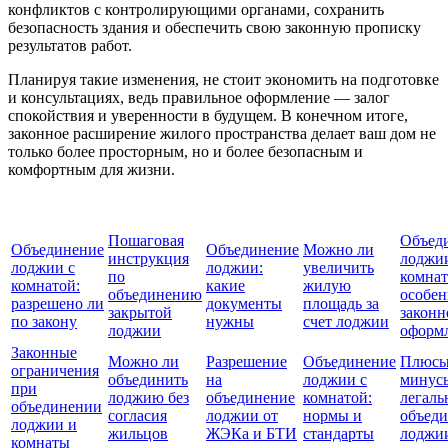
конфликтов с контролирующими органами, сохранить
безопасность здания и обеспечить свою законную прописку
результатов работ.
Планируя такие изменения, не стоит экономить на подготовке
и консультациях, ведь правильное оформление — залог
спокойствия и уверенности в будущем. В конечном итоге,
законное расширение жилого пространства делает ваш дом не
только более просторным, но и более безопасным и
комфортным для жизни.
Пошаговая
Объед
Объединение
Объединение
Можно ли
инструкция
лоджии
лоджии с
лоджии:
увеличить
по
комнат
комнатой:
какие
жилую
объединению
особен
разрешено ли
документы
площадь за
закрытой
законн
по закону
нужны
счет лоджии
лоджии
оформ
Законные
Можно ли
Разрешение
Объединение
Плюсы
ограничения
объединить
на
лоджии с
минус
при
лоджию без
объединение
комнатой:
легаль
объединении
согласия
лоджии от
нормы и
объед
лоджии и
жильцов
ЖЭКа и БТИ
стандарты
лоджи
комнаты