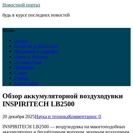
Новостной портал
будь в курсе последних новостей
Меню
Бизнес
Культура и искусство
Медицина и здоровье
Наука и техника
Путешествия
Политика
Спорт
Разное
Карта сайта
Обзор аккумуляторной воздуходувки
INSPIRITECH LB2500
20 декабря 2025
Наука и техника
Комментарии: 0
INSPIRITECH LB2500 — воздуходувка на макитоподобных
аккумуляторах и бесщёточным мотором, мощным воздушным