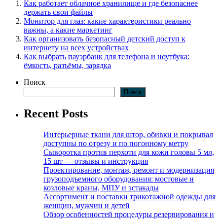
Как работает облачное хранилище и где безопаснее
держать свои файлы
Монитор для глаз: какие характеристики реально
важны, а какие маркетинг
Как организовать безопасный детский доступ к
интернету на всех устройствах
Как выбрать пауэрбанк для телефона и ноутбука:
ёмкость, разъёмы, зарядка
Поиск
Поиск
Recent Posts
Интерьерные ткани для штор, обивки и покрывал
доступны по отрезу и по погонному метру
Сыворотка против перхоти для кожи головы 5 мл,
15 шт — отзывы и инструкция
Проектирование, монтаж, ремонт и модернизация
грузоподъемного оборудования: мостовые и
козловые краны, МПУ и эстакады
Ассортимент и поставки трикотажной одежды для
женщин, мужчин и детей
Обзор особенностей процедуры резервирования и