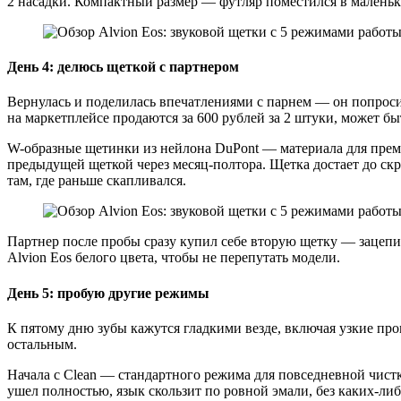
2 насадки. Компактный размер — футляр поместился в маленькую
День 4: делюсь щеткой с партнером
Вернулась и поделилась впечатлениями с парнем — он попросил 
на маркетплейсе продаются за 600 рублей за 2 штуки, может бы
W-образные щетинки из нейлона DuPont — материала для преми
предыдущей щеткой через месяц-полтора. Щетка достает до ск
там, где раньше скапливался.
Партнер после пробы сразу купил себе вторую щетку — зацепи
Alvion Eos белого цвета, чтобы не перепутать модели.
День 5: пробую другие режимы
К пятому дню зубы кажутся гладкими везде, включая узкие пром
остальным.
Начала с Clean — стандартного режима для повседневной чистк
ушел полностью, язык скользит по ровной эмали, без каких-ли