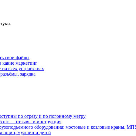
туки.
ать свои файлы
а какие маркетинг
 на всех устройствах
 разъёмы, зарядка
оступны по отрезу и по погонному метру
15 шт — отзывы и инструкция
рузоподъемного оборудования: мостовые и козловые краны, МП
женщин, мужчин и детей