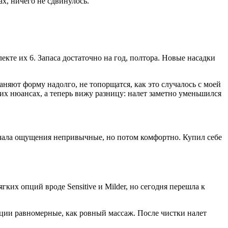
х, ничего не сдвинулось.
екте их 6. Запаса достаточно на год, полтора. Новые насадки
яют форму надолго, не топорщатся, как это случалось с моей
их нюансах, а теперь вижу разницу: налет заметно уменьшился
начала ощущения непривычные, но потом комфортно. Купил себе
ких опций вроде Sensitive и Milder, но сегодня перешла к
ации равномерные, как ровный массаж. После чистки налет