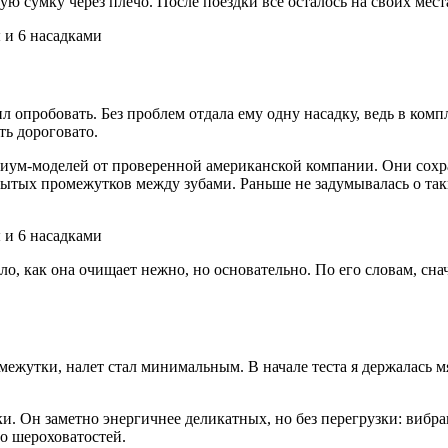
 сумку через плечо. После поездки все осталось на своих места
опробовать. Без проблем отдала ему одну насадку, ведь в компл
ть дороговато.
ум-моделей от проверенной американской компании. Они сохран
рытых промежутков между зубами. Раньше не задумывалась о так
ло, как она очищает нежно, но основательно. По его словам, с
ежутки, налет стал минимальным. В начале теста я держалась мяг
и. Он заметно энергичнее деликатных, но без перегрузки: вибр
бо шероховатостей.