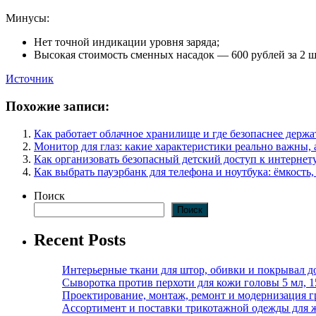
Минусы:
Нет точной индикации уровня заряда;
Высокая стоимость сменных насадок — 600 рублей за 2 ш
Источник
Похожие записи:
Как работает облачное хранилище и где безопаснее держ
Монитор для глаз: какие характеристики реально важны, 
Как организовать безопасный детский доступ к интернету
Как выбрать пауэрбанк для телефона и ноутбука: ёмкость,
Поиск
Поиск
Recent Posts
Интерьерные ткани для штор, обивки и покрывал д
Сыворотка против перхоти для кожи головы 5 мл, 
Проектирование, монтаж, ремонт и модернизация г
Ассортимент и поставки трикотажной одежды для 