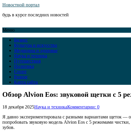
Новостной портал
будь в курсе последних новостей
Меню
Бизнес
Культура и искусство
Медицина и здоровье
Наука и техника
Путешествия
Политика
Спорт
Разное
Карта сайта
Обзор Alvion Eos: звуковой щетки с 5 
18 декабря 2025
Наука и техника
Комментарии: 0
Я давно экспериментировала с разными вариантами щеток — от
попробовать звуковую модель Alvion Eos с 5 режимами чистки
зубов.