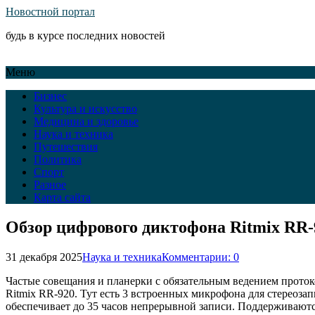
Новостной портал
будь в курсе последних новостей
Меню
Бизнес
Культура и искусство
Медицина и здоровье
Наука и техника
Путешествия
Политика
Спорт
Разное
Карта сайта
Обзор цифрового диктофона Ritmix RR-
31 декабря 2025
Наука и техника
Комментарии: 0
Частые совещания и планерки с обязательным ведением проток
Ritmix RR-920. Тут есть 3 встроенных микрофона для стереоза
обеспечивает до 35 часов непрерывной записи. Поддерживаютс