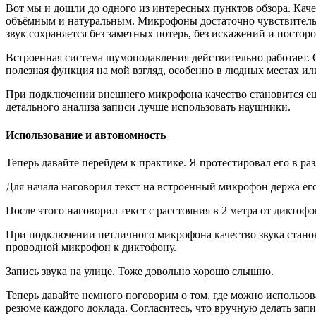
Вот мы и дошли до одного из интересных пунктов обзора. Каче
объёмным и натуральным. Микрофоны достаточно чувствительные
звук сохраняется без заметных потерь, без искажений и посто
Встроенная система шумоподавления действительно работает. О
полезная функция на мой взгляд, особенно в людных местах или
При подключении внешнего микрофона качество становится ещ
детального анализа записи лучше использовать наушники.
Использование и автономность
Теперь давайте перейдем к практике. Я протестировал его в ра
Для начала наговорил текст на встроенный микрофон держа его
После этого наговорил текст с расстояния в 2 метра от диктофо
При подключении петличного микрофона качество звука стано
проводной микрофон к диктофону.
Запись звука на улице. Тоже довольно хорошо слышно.
Теперь давайте немного поговорим о том, где можно использов
резюме каждого доклада. Согласитесь, что вручную делать запи