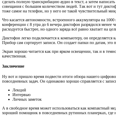
сделать полную транскрибацию аудио в текст, а затем написат
совещания с большим количеством людей. Так вот и тут диктофо
тоже самое на телефон, но у него не такой чувствительный мик
Что касается автономности, встроенного аккумулятора на 1000 
конференции с 8 утра до 6 вечера диктофон разрядился менее
расходуется быстрее, но одного заряда всё равно хватает на цел
Диктофон легко подключается к компьютеру, он определяется 
Прибор сам сортирует записи. Он создает папки по датам, это п
Экран хорошо читается как при ярком освещении, так и в темно
качественная.
Заключение
Ну вот и пришло время подвести итоги обзора нашего цифровог
повседневных задач. Он одинаково хорошо справляется с запис
Лекций
Интервью
Личных заметок
А в свободное время может использоваться как компактный ме
хороший помощник в повседневных рутинных планерках, где на