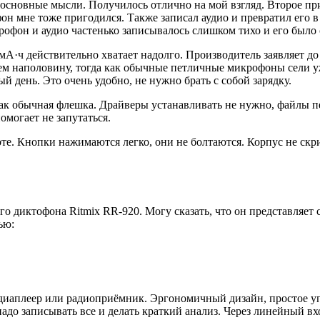
ь основные мысли. Получилось отлично на мой взгляд. Второе п
н мне тоже пригодился. Также записал аудио и превратил его в т
рофон и аудио частенько записывалось слишком тихо и его было 
мА·ч действительно хватает надолго. Производитель заявляет до 
 чем наполовину, тогда как обычные петличные микрофоны сели 
ый день. Это очень удобно, не нужно брать с собой зарядку.
как обычная флешка. Драйверы устанавливать не нужно, файлы 
омогает не запутаться.
те. Кнопки нажимаются легко, они не болтаются. Корпус не скри
о диктофона Ritmix RR-920. Могу сказать, что он представляет
ью:
диаплеер или радиоприёмник. Эргономичный дизайн, простое уп
до записывать все и делать краткий анализ. Через линейный вх