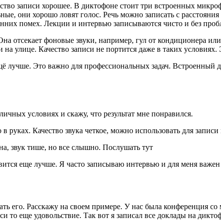
ство записи хорошее. В диктофоне стоит три встроенных микрофо
, они хорошо ловят голос. Речь можно записать с расстояния 3
ронних помех. Лекции и интервью записываются чисто и без проб
на отсекает фоновые звуки, например, гул от кондиционера или
 на улице. Качество записи не портится даже в таких условиях.
ё лучше. Это важно для профессиональных задач. Встроенный д
зличных условиях и скажу, что результат мне понравился.
 в руках. Качество звука четкое, можно использовать для запис
на, звук тише, но все слышно. Послушать тут
вится еще лучше. Я часто записываю интервью и для меня важе
ать его. Расскажу на своем примере. У нас была конференция со
си то еще удовольствие. Так вот я записал все доклады на дикт