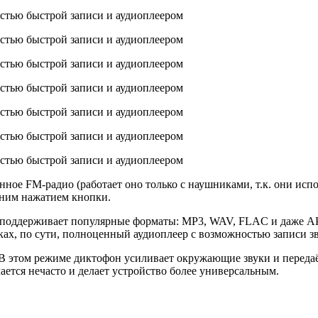
ное FM-радио (работает оно только с наушниками, т.к. они испо
дним нажатием кнопки.
поддерживает популярные форматы: MP3, WAV, FLAC и даже APE
ках, по сути, полноценный аудиоплеер с возможностью записи зв
В этом режиме диктофон усиливает окружающие звуки и передаё
ется нечасто и делает устройство более универсальным.