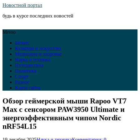
Новостной портал
будь в курсе последних новостей
Меню
Бизнес
Культура и искусство
Медицина и здоровье
Наука и техника
Путешествия
Политика
Спорт
Разное
Карта сайта
Обзор геймерской мыши Rapoo VT7
Max с сенсором PAW3950 Ultimate и
энергоэффективным чипом Nordic
nRF54L15
19 декабря 2025
Наука и техника
Комментарии: 0