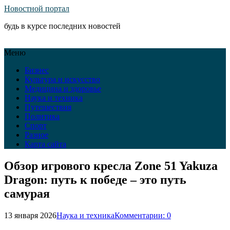
Новостной портал
будь в курсе последних новостей
Меню
Бизнес
Культура и искусство
Медицина и здоровье
Наука и техника
Путешествия
Политика
Спорт
Разное
Карта сайта
Обзор игрового кресла Zone 51 Yakuza
Dragon: путь к победе – это путь
самурая
13 января 2026
Наука и техника
Комментарии: 0