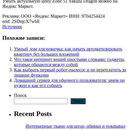
Узнать актуальную цену Zone 51 Yakuza Dragon можно на
Яндекс Маркет.
Реклама: ООО «Яндекс Маркет» ИНН: 9704254424
erid: 2SDnjcX7wbE
Источник
Похожие записи:
Умный дом для новичка: как начать автоматизировать
квартиру без больших вложений
Что такое интернет вещей простыми словами: гаджеты,
которые общаются между собой
Как выбрать первый робот-пылесос и не переплатить за
лишние функции
Домашний сервер для обычного пользователя: зачем он
нужен и как его собрать
Поиск
Поиск
Recent Posts
Интерьерные ткани для штор, обивки и покрывал