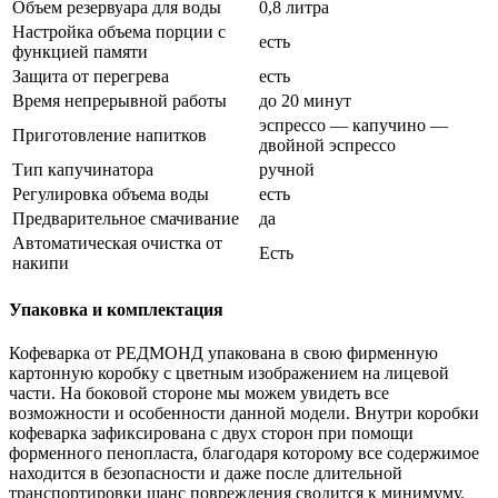
Объем резервуара для воды
0,8 литра
Настройка объема порции с
есть
функцией памяти
Защита от перегрева
есть
Время непрерывной работы
до 20 минут
эспрессо — капучино —
Приготовление напитков
двойной эспрессо
Тип капучинатора
ручной
Регулировка объема воды
есть
Предварительное смачивание
да
Автоматическая очистка от
Есть
накипи
Упаковка и комплектация
Кофеварка от РЕДМОНД упакована в свою фирменную
картонную коробку с цветным изображением на лицевой
части. На боковой стороне мы можем увидеть все
возможности и особенности данной модели. Внутри коробки
кофеварка зафиксирована с двух сторон при помощи
форменного пенопласта, благодаря которому все содержимое
находится в безопасности и даже после длительной
транспортировки шанс повреждения сводится к минимуму.