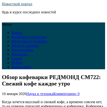
Новостной портал
будь в курсе последних новостей
Меню
Бизнес
Культура и искусство
Медицина и здоровье
Наука и техника
Путешествия
Политика
Спорт
Разное
Карта сайта
Обзор кофеварки РЕДМОНД CM722:
Свежий кофе каждое утро
16 января 2026
Наука и техника
Комментарии: 0
Когда хочется вкусный и свежий кофе, а времени совсем нет,
то на помощь приходят кофемашины и кофеварки. Кофеварка