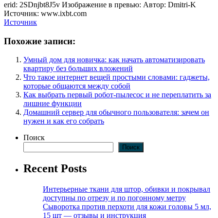
erid: 2SDnjbt8J5v Изображение в превью: Автор: Dmitri-K
Источник: www.ixbt.com
Источник
Похожие записи:
Умный дом для новичка: как начать автоматизировать
квартиру без больших вложений
Что такое интернет вещей простыми словами: гаджеты,
которые общаются между собой
Как выбрать первый робот-пылесос и не переплатить за
лишние функции
Домашний сервер для обычного пользователя: зачем он
нужен и как его собрать
Поиск
Поиск
Recent Posts
Интерьерные ткани для штор, обивки и покрывал
доступны по отрезу и по погонному метру
Сыворотка против перхоти для кожи головы 5 мл,
15 шт — отзывы и инструкция