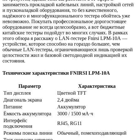
занимаетесь прокладкой кабельных линий, настройкой сетей
и пусконаладкой оборудования, то без качественного,
надёжного и многофункционального тестера обойтись уже
невозможно. Покупать профессиональное дорогостоящее
оборудование не всегда целесообразно, а вот бюджетные
китайские тестеры подойдут во многих случаях. В рамках
этого обзора я расскажу о LAN-тестере Fnirsi LPM-10A —
устройстве, которое способно на гораздо большее, чем
обычные LAN-тестеры, ограничивающиеся лишь проверкой
целостности жил и базовой светодиодной индикацией их
состояния.
Технические характеристики FNIRSI LPM-10A
Параметр
Характеристика
Тип дисплея
Цветной TFT
Диагональ экрана
2,4 дюйма
Питание
Аккумулятор
Ёмкость аккумулятора
3000 / 1500 мА·ч
Интерфейс
RJ45, RG11
подключения
Режимы поиска линии
Обычный, помехоподавляющий
Тест скорости сетевого