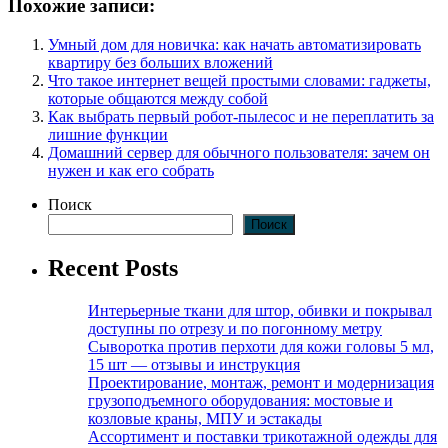
Похожие записи:
Умный дом для новичка: как начать автоматизировать
квартиру без больших вложений
Что такое интернет вещей простыми словами: гаджеты,
которые общаются между собой
Как выбрать первый робот-пылесос и не переплатить за
лишние функции
Домашний сервер для обычного пользователя: зачем он
нужен и как его собрать
Поиск
Поиск
Recent Posts
Интерьерные ткани для штор, обивки и покрывал
доступны по отрезу и по погонному метру
Сыворотка против перхоти для кожи головы 5 мл,
15 шт — отзывы и инструкция
Проектирование, монтаж, ремонт и модернизация
грузоподъемного оборудования: мостовые и
козловые краны, МПУ и эстакады
Ассортимент и поставки трикотажной одежды для