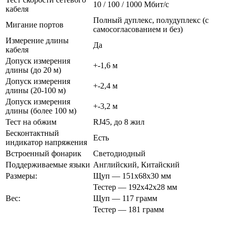
10 / 100 / 1000 Мбит/с
кабеля
Полный дуплекс, полудуплекс (с
Мигание портов
самосогласованием и без)
Измерение длины
Да
кабеля
Допуск измерения
+-1,6 м
длины (до 20 м)
Допуск измерения
+-2,4 м
длины (20-100 м)
Допуск измерения
+-3,2 м
длины (более 100 м)
Тест на обжим
RJ45, до 8 жил
Бесконтактный
Есть
индикатор напряжения
Встроенный фонарик
Светодиодный
Поддерживаемые языки
Английский, Китайский
Размеры:
Щуп — 151х68х30 мм
Тестер — 192х42х28 мм
Вес:
Щуп — 117 грамм
Тестер — 181 грамм