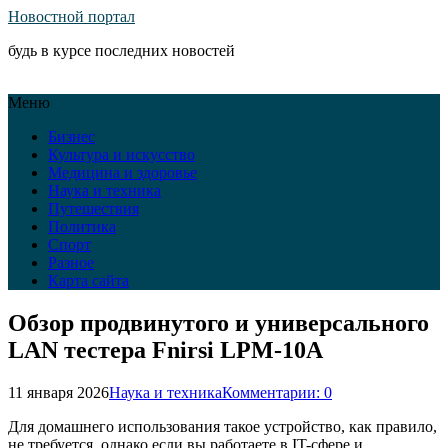
Новостной портал
будь в курсе последних новостей
Меню
Бизнес
Культура и искусство
Медицина и здоровье
Наука и техника
Путешествия
Политика
Спорт
Разное
Карта сайта
Обзор продвинутого и универсального
LAN тестера Fnirsi LPM-10A
11 января 2026
Наука и техника
Комментарии: 0
Для домашнего использования такое устройство, как правило,
не требуется, однако если вы работаете в IT-сфере и