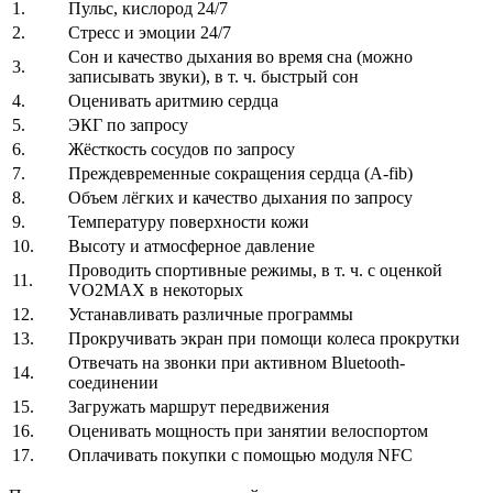
1.
Пульс, кислород 24/7
2.
Стресс и эмоции 24/7
Сон и качество дыхания во время сна (можно
3.
записывать звуки), в т. ч. быстрый сон
4.
Оценивать аритмию сердца
5.
ЭКГ по запросу
6.
Жёсткость сосудов по запросу
7.
Преждевременные сокращения сердца (A-fib)
8.
Объем лёгких и качество дыхания по запросу
9.
Температуру поверхности кожи
10.
Высоту и атмосферное давление
Проводить спортивные режимы, в т. ч. с оценкой
11.
VO2MAX в некоторых
12.
Устанавливать различные программы
13.
Прокручивать экран при помощи колеса прокрутки
Отвечать на звонки при активном Bluetooth-
14.
соединении
15.
Загружать маршрут передвижения
16.
Оценивать мощность при занятии велоспортом
17.
Оплачивать покупки с помощью модуля NFC