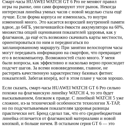
Смарт-часы HUAWEI WATCH GT 6 Pro не меняют правил
игры на рынке, они сами формируют этот рынок. Некогда
интересная линейка умных часов с новой моделью стала ещё
лучше. Если форма корпуса не изменилась, то внутри
изменений много. Это касается возросшей внутренней памяти
вдвое, до 64ГБ, увеличившейся ёмкости аккумулятора на 60%,
множества опций оценивания показателей здоровья, как у
флагманов, да ещё есть возможно скачивать карты местности,
ориентироваться по ним и передвигаться по
запланированному маршруту. При занятии велоспортом часы
могут передавать информацию на смартфон, что превращает
его в велокомпьютер. Возможностей стало много. У меня
были вопросы, как эффективно и насколько верно происходит
подсчет шагов. За всеми нововведениями, главное, не
растерять качественную характеристику базовых фитнес
показателей. Забегая вперёд, всё в этом плане у часов хорошо.
Если сказать, смарт-часы HUAWEI WATCH GT 6 Pro сильно
похожи на флагманскую линейку WATCH 4, то это будет
высказыванием, близким к правде. С линейкой WATCH 5 уже
сложнее, из-за технической особенности технологии X-TAP,
но по подсчитываемым показателям здоровья разницы
практически нет. Бренд сделал так, что его среднебюджетная
линейка отличается от флагманской материалами и новой
кнопкой, и больше ничем. В остальном серия GT 6 — это