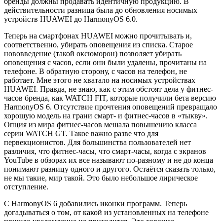
бренды должны продавать идентичную продукцию. В
действительности разница была до обновления носимых
устройств HUAWEI до HarmonyOS 6.0.
Теперь на смартфонах HUAWEI можно прочитывать и,
соответственно, убирать оповещения из списка. Старое
нововведение (такой оксюморон) позволяет убирать
оповещения с часов, если они были удалены, прочитаны на
телефоне. В обратную сторону, с часов на телефон, не
работает. Мне этого не хватало на носимых устройствах
HUAWEI. Правда, не знаю, как с этим обстоят дела у фитнес-
часов бренда, как WATCH FIT, которые получили бета версию
HarmonyOS 6. Отсутствие прочтения оповещений превращало
хорошую модель на грани смарт- и фитнес-часов в «тыкву».
Опция из мира фитнес-часов мешала повышению класса
серии WATCH GT. Такое важно разве что для
первекционистов. Для большинства пользователей нет
различия, что фитнес-часы, что смарт-часы, когда с экранов
YouTube в обзорах их все называют по-разному и не до конца
понимают разницу одного и другого. Остаётся сказать только,
не мы такие, мир такой. Это было небольшое лирическое
отступление.
С HarmonyOS 6 добавились иконки программ. Теперь
догадываться о том, от какой из установленных на телефоне