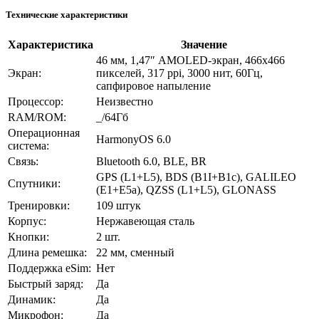
Технические характеристики
Характеристика
Значение
46 мм, 1,47″ AMOLED-экран, 466х466
Экран:
пикселей, 317 ppi, 3000 нит, 60Гц,
сапфировое напыление
Процессор:
Неизвестно
RAM/ROM:
_/64Гб
Операционная
HarmonyOS 6.0
система:
Связь:
Bluetooth 6.0, BLE, BR
GPS (L1+L5), BDS (B1I+B1c), GALILEO
Спутники:
(E1+E5a), QZSS (L1+L5), GLONASS
Тренировки:
109 штук
Корпус:
Нержавеющая сталь
Кнопки:
2 шт.
Длина ремешка:
22 мм, сменный
Поддержка eSim:
Нет
Быстрый заряд:
Да
Динамик:
Да
Микрофон:
Да