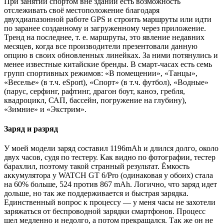
При занятии спортом вне зданий есть возможность
отслеживать своё местоположение благодаря
двухдиапазонной работе GPS и строить маршруты или идти
по заранее созданному и загруженному через приложение.
Тренд на последнее, т. е. маршруты, это явление недавних
месяцев, когда все производители презентовали данную
опцию в своих обновленных линейках. За ними потянулись и
менее известные китайские бренды. В смарт-часах есть семь
групп спортивных режимов: «В помещении», «Танцы»,
«Веселье» (в т.ч. eSport), «Спорт» (в т.ч. футбол), «Водные»
(парус, серфинг, рафтинг, драгон боут, каноэ, гребля,
квадроцикл, САП, бассейн, погружение на глубину),
«Зимние» и «Экстрим».
Заряд и разряд
У моей модели заряд составил 1196mAh и длился долго, около
двух часов, судя по тестеру. Как видно по фотографии, тестер
барахлил, поэтому такой странный результат. Ёмкость
аккумулятора у WATCH GT 6/Pro (одинаковая у обоих) стала
на 60% больше, 524 против 867 mAh. Логично, что заряд идет
дольше, но так же поддерживается и быстрая зарядка.
Единственный вопрос к процессу — у меня часы не захотели
заряжаться от беспроводной зарядки смартфонов. Процесс
шел медленно и недолго, а потом прекращался. Так же он не