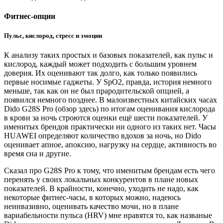
Фитнес-опции
Пульс, кислород, стресс и эмоции
К анализу таких простых и базовых показателей, как пульс и
кислород, каждый может подходить с большим уровнем
доверия. Их оценивают так долго, как только появились
первые носимые гаджеты. У SpO2, правда, история немного
меньше, так как он не был прародительской опцией, а
появился немного позднее. В малоизвестных китайских часах
Dido G28S Pro (обзор здесь) по итогам оценивания кислорода
в крови за ночь строются оценки ещё шести показателей. У
именитых брендов практически ни одного из таких нет. Часы
HUAWEI определяют количество вдохов за ночь, но Dido
оценивает апное, апоксию, нагрузку на сердце, активность во
время сна и другие.
Сказал про G28S Pro к тому, что именитым брендам есть чего
перенять у своих локальных конкурентов в плане новых
показателей. В крайности, конечно, уходить не надо, как
некоторые фитнес-часы, в которых можно, надеюсь
неинвазивно, оценивать качество мочи, но в плане
вариабельности пульса (HRV) мне нравятся то, как названые