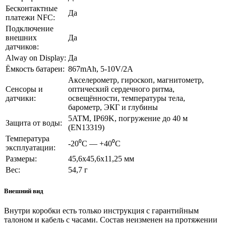
Бесконтактные
Да
платежи NFC:
Подключение
внешних
Да
датчиков:
Alway on Display:
Да
Ёмкость батареи:
867mAh, 5-10V/2A
Акселерометр, гироскоп, магнитометр,
Сенсоры и
оптический сердечного ритма,
датчики:
освещённости, температуры тела,
барометр, ЭКГ и глубины
5ATM, IP69K, погружение до 40 м
Защита от воды:
(EN13319)
Температура
-20⁰С — +40⁰С
эксплуатации:
Размеры:
45,6х45,6х11,25 мм
Вес:
54,7 г
Внешний вид
Внутри коробки есть только инструкция с гарантийным
талоном и кабель с часами. Состав неизменен на протяжении