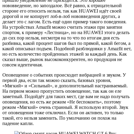
пришло уведомление не приходится. Это хорошее
нововведение, но запоздалое. Всё равно, к отрицательной
стороне его относить нельзя, так как HUAWEI идёт своей
дорогой и не копирует лоб-в-лоб нововведения других, а
делает это с лагом. Есть ещё один пример такого поведения.
На устройствах Amazfit можно считать этажи при занятии
спортом, к примеру «Лестница», но на HUAWEI этого делать
до сих пор нельзя, несмотря на то что по итогам дня есть
разбивка, какой процент шагов был по прямой, какой бегом, а
какой описывал подъем. Подобной разблюдовки у Amazfit нет,
но есть количество пройденных этажей за каждый день. Как
сказал выше, рынок высококонкурентен, но продукция не
совсем идентичная.
Оповещение о событиях происходит вибрацией и звуком. У
первой два, если так можно сказать, базовых уровня,
«Мягкий» и «Сильный», и дополнительный настраиваемый.
На первом можно пропустить оповещение, так как он еле
заметный. Подойдёт для таких мест, где вам не надо получать
оповещения, но есть же режим «Не беспокоить», поэтому
режим «Мягкий» очень странный. Я использую второй. Звук
от оповещения тоже отключил. Если он активен, то только
такой, его нельзя заменить. По умолчанию он похож на
падение капли.