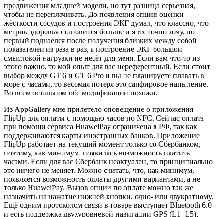
продвижения младшей модели, но тут разница серьезная,
чтобы не переплачивать. До появления опции оценки
жёсткости сосудов и построения ЭКГ думал, что классно, что
метрик здоровья становится больше и я их точно хочу, но
первый поднаелся после получения близких между собой
показателей из раза в раз, а построение ЭКГ большой
смысловой нагрузки не несёт для меня. Если вам что-то из
этого важно, то мой опыт для вас нереферентный. Если стоит
выбор между GT 6 и GT 6 Pro и вы не планируете плавать в
море с часами, то весомая потеря это сапфировое напыление.
Во всем остальном обе модификации похожи.
Из AppGallery мне прилетело оповещение о приложения
FlipUp для оплаты с помощью часов по NFC. Сейчас оплата
при помощи сервиса HuaweiPay ограничена в РФ, так как
поддерживаются карты иностранных банков. Приложение
FlipUp работает на текущий момент только со Сбербанком,
поэтому, как минимум, появилась возможность платить
часами. Если для вас Сбербанк неактуален, то принципиально
это ничего не меняет. Можно считать, что, как минимум,
появляется возможность оплаты другими вариантами, а не
только HuaweiPay. Вызов опции по оплате можно так же
назначить на нажатие нижней кнопки, одно- или двукратному.
Ещё одним протоколом связи в товаре выступает Bluetooth 6.0
и есть поддержка двухуровневой навигации GPS (L1+L5),