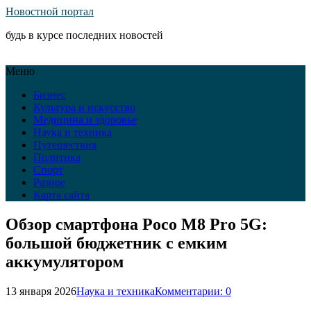
Новостной портал
будь в курсе последних новостей
Меню
Бизнес
Культура и искусство
Медицина и здоровье
Наука и техника
Путешествия
Политика
Спорт
Разное
Карта сайта
Обзор смартфона Poco M8 Pro 5G:
большой бюджетник с емким
аккумулятором
13 января 2026
Наука и техника
Комментарии: 0