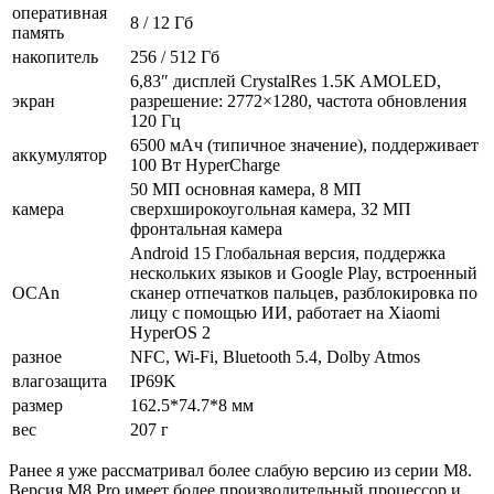
оперативная
8 / 12 Гб
память
накопитель
256 / 512 Гб
6,83″ дисплей CrystalRes 1.5K AMOLED,
экран
разрешение: 2772×1280, частота обновления
120 Гц
6500 мАч (типичное значение), поддерживает
аккумулятор
100 Вт HyperCharge
50 МП основная камера, 8 МП
камера
сверхширокоугольная камера, 32 МП
фронтальная камера
Android 15 Глобальная версия, поддержка
нескольких языков и Google Play, встроенный
ОСAn
сканер отпечатков пальцев, разблокировка по
лицу с помощью ИИ, работает на Xiaomi
HyperOS 2
разное
NFC, Wi-Fi, Bluetooth 5.4, Dolby Atmos
влагозащита
IP69K
размер
162.5*74.7*8 мм
вес
207 г
Ранее я уже рассматривал более слабую версию из серии M8.
Версия M8 Pro имеет более производительный процессор и