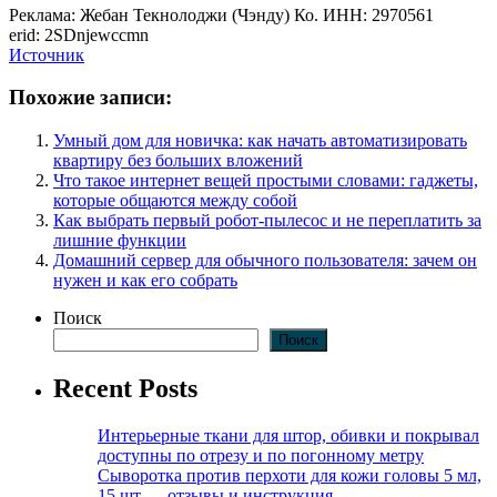
Реклама: Жебан Текнолоджи (Чэнду) Ко. ИНН: 2970561
erid: 2SDnjewccmn
Источник
Похожие записи:
Умный дом для новичка: как начать автоматизировать
квартиру без больших вложений
Что такое интернет вещей простыми словами: гаджеты,
которые общаются между собой
Как выбрать первый робот-пылесос и не переплатить за
лишние функции
Домашний сервер для обычного пользователя: зачем он
нужен и как его собрать
Поиск
Поиск
Recent Posts
Интерьерные ткани для штор, обивки и покрывал
доступны по отрезу и по погонному метру
Сыворотка против перхоти для кожи головы 5 мл,
15 шт — отзывы и инструкция