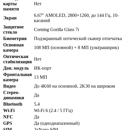
карты
Нет
памяти
6.67″ AMOLED, 2800×1260, до 144 Гц, 10-
Экран
касаний
Защитное
Corning Gorilla Glass 7i
стекло
Биометрия
Подэкранный оптический сканер отпечатка
Основная
108 МП (основной) + 8 МП (ультраширик)
камера
Оптическая
Нет
стабилизация
Доп. модуль
ИК-порт
Фронтальная
13 МП
камера
Видео
До 4K60 на основной, 2K30 на широком
Стерео-
Да
динамики
Bluetooth
5.4
Wi-Fi
Wi-Fi 6 (2.4 / 5 ГГц)
NFC
Да
GPS
Да (однодиапазонный)
SIM
2xNano SIM