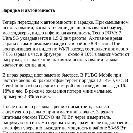
Зарядка и автономность
Теперь переходим к автономности и зарядке. При смешанном
использовании, когда в течение дня использовался браузер,
мессенджеры, видео и фоновая активность, Tecno POVA 7
Ultra 5G укладывается в 1.5-2 дня работы. Активное время
экрана в таком режиме находится в районе 8-9 часов. При
воспроизведении видео по Wi-Fi расход составляет примерно
7-8% заряда в час, в браузере — около 9-10% в зависимости от
нагрузки, т. е. даже при активном использовании заряда
хватает до конца дня.
В играх разряд идет заметно быстрее. В PUBG Mobile при
частоте около 60 fps смартфон теряет порядка 12-14% в час. В
Genshin Impact на средних настройках расход выше — до 16-
18% в час. В режиме ожидания потери минимальные,
примерно 2-3% за ночь.
После полного разряда я решил посмотреть, сколько
аккумулятор реально принимает при зарядке. Заряжал
штатным блоком TECNO на 70 Вт, через измеритель,
напрямую от сети. На первом этапе, сразу после подключения,
смартфон уверенно выходит на мощность в районе 58-65 Вт.