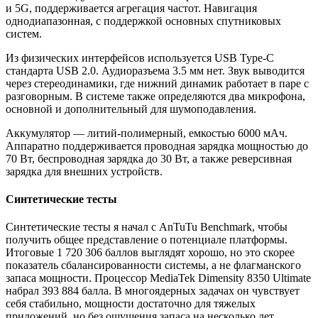
и 5G, поддерживается агрегация частот. Навигация
однодиапазонная, с поддержкой основных спутниковых
систем.
Из физических интерфейсов используется USB Type-C
стандарта USB 2.0. Аудиоразъема 3.5 мм нет. Звук выводится
через стереодинамики, где нижний динамик работает в паре с
разговорным. В системе также определяются два микрофона,
основной и дополнительный для шумоподавления.
Аккумулятор — литий-полимерный, емкостью 6000 мАч.
Аппаратно поддерживается проводная зарядка мощностью до
70 Вт, беспроводная зарядка до 30 Вт, а также реверсивная
зарядка для внешних устройств.
Синтетические тесты
Синтетические тесты я начал с AnTuTu Benchmark, чтобы
получить общее представление о потенциале платформы.
Итоговые 1 720 306 баллов выглядят хорошо, но это скорее
показатель сбалансированности системы, а не флагманского
запаса мощности. Процессор MediaTek Dimensity 8350 Ultimate
набрал 393 884 балла. В многоядерных задачах он чувствует
себя стабильно, мощности достаточно для тяжелых
приложений, но без ощущения запаса на несколько лет