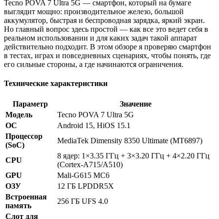
Tecno POVA 7 Ultra 5G — смартфон, который на бумаге
выглядит мощно: производительное железо, большой
аккумулятор, быстрая и беспроводная зарядка, яркий экран.
Но главный вопрос здесь простой — как все это ведет себя в
реальном использовании и для каких задач такой аппарат
действительно подходит. В этом обзоре я проверяю смартфон
в тестах, играх и повседневных сценариях, чтобы понять, где
его сильные стороны, а где начинаются ограничения.
Технические характеристики
Параметр
Значение
Модель
Tecno POVA 7 Ultra 5G
ОС
Android 15, HiOS 15.1
Процессор
MediaTek Dimensity 8350 Ultimate (MT6897)
(SoC)
8 ядер: 1×3.35 ГГц + 3×3.20 ГГц + 4×2.20 ГГц
CPU
(Cortex-A715/A510)
GPU
Mali-G615 MC6
ОЗУ
12 ГБ LPDDR5X
Встроенная
256 ГБ UFS 4.0
память
Слот для