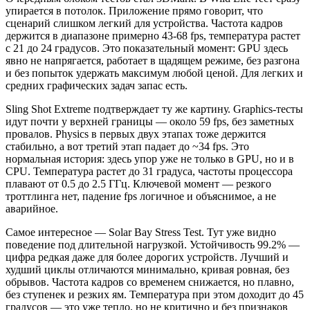
упирается в потолок. Приложение прямо говорит, что
сценарий слишком легкий для устройства. Частота кадров
держится в диапазоне примерно 43-68 fps, температура растет
с 21 до 24 градусов. Это показательный момент: GPU здесь
явно не напрягается, работает в щадящем режиме, без разгона
и без попыток удержать максимум любой ценой. Для легких и
средних графических задач запас есть.
Sling Shot Extreme подтверждает ту же картину. Graphics-тесты
идут почти у верхней границы — около 59 fps, без заметных
провалов. Physics в первых двух этапах тоже держится
стабильно, а вот третий этап падает до ~34 fps. Это
нормальная история: здесь упор уже не только в GPU, но и в
CPU. Температура растет до 31 градуса, частоты процессора
плавают от 0.5 до 2.5 ГГц. Ключевой момент — резкого
троттлинга нет, падение fps логичное и объяснимое, а не
аварийное.
Самое интересное — Solar Bay Stress Test. Тут уже видно
поведение под длительной нагрузкой. Устойчивость 99.2% —
цифра редкая даже для более дорогих устройств. Лучший и
худший циклы отличаются минимально, кривая ровная, без
обрывов. Частота кадров со временем снижается, но плавно,
без ступенек и резких ям. Температура при этом доходит до 45
градусов — это уже тепло, но не критично и без признаков