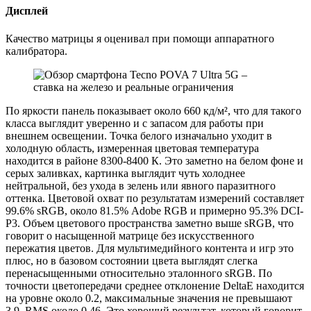
Дисплей
Качество матрицы я оценивал при помощи аппаратного
калибратора.
По яркости панель показывает около 660 кд/м², что для такого
класса выглядит уверенно и с запасом для работы при
внешнем освещении. Точка белого изначально уходит в
холодную область, измеренная цветовая температура
находится в районе 8300-8400 К. Это заметно на белом фоне и
серых заливках, картинка выглядит чуть холоднее
нейтральной, без ухода в зелень или явного паразитного
оттенка. Цветовой охват по результатам измерений составляет
99.6% sRGB, около 81.5% Adobe RGB и примерно 95.3% DCI-
P3. Объем цветового пространства заметно выше sRGB, что
говорит о насыщенной матрице без искусственного
пережатия цветов. Для мультимедийного контента и игр это
плюс, но в базовом состоянии цвета выглядят слегка
перенасыщенными относительно эталонного sRGB. По
точности цветопередачи среднее отклонение DeltaE находится
на уровне около 0.2, максимальные значения не превышают
3.9, RMS около 0.46. Это хороший результат, который говорит