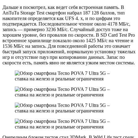
Дальше я посмотрел, как ведет себя встроенная память. В
AnTuTu Storage Test смартфон набрал 187 128 баллов, тип
накопителя определяется как UFS 4. x, и по цифрам это
подтверждается. Последовательное чтение около 4178 МБ/с,
запись — примерно 3236 МБ/с. Случайный доступ тоже на
хорошем уровне, без провалов по скорости. В SD Card Test Pro
встроенное хранилище показало около 1425 МБ/с на чтение и
1536 МБ/с на запись. Для повседневной работы это означает
быстрый запуск приложений, нормальную установку тяжелых
игр и отсутствие пауз при копировании данных. Запас по
скорости есть, память явно не является узким местом системы.
Очередным блоком тестов стал 3DMark. В Wild Life тест сразу