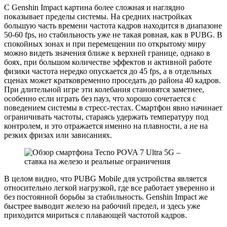
С Genshin Impact картина более сложная и наглядно
показывает пределы системы. На средних настройках
большую часть времени частота кадров находится в диапазоне
50-60 fps, но стабильность уже не такая ровная, как в PUBG. В
спокойных зонах и при перемещении по открытому миру
можно видеть значения ближе к верхней границе, однако в
боях, при большом количестве эффектов и активной работе
физики частота нередко опускается до 45 fps, а в отдельных
сценах может кратковременно проседать до района 40 кадров.
При длительной игре эти колебания становятся заметнее,
особенно если играть без пауз, что хорошо сочетается с
поведением системы в стресс-тестах. Смартфон явно начинает
ограничивать частоты, стараясь удержать температуру под
контролем, и это отражается именно на плавности, а не на
резких фризах или зависаниях.
В целом видно, что PUBG Mobile для устройства является
относительно легкой нагрузкой, где все работает уверенно и
без постоянной борьбы за стабильность. Genshin Impact же
быстрее выводит железо на рабочий предел, и здесь уже
приходится мириться с плавающей частотой кадров.