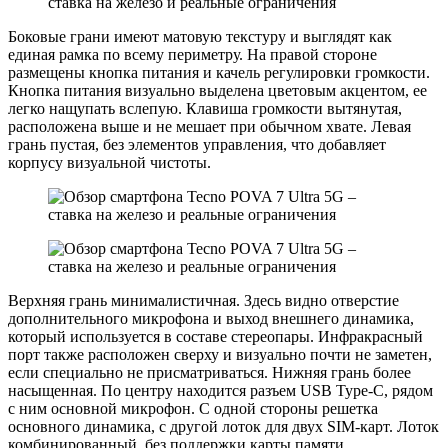
Боковые грани имеют матовую текстуру и выглядят как
единая рамка по всему периметру. На правой стороне
размещены кнопка питания и качель регулировки громкости.
Кнопка питания визуально выделена цветовым акцентом, ее
легко нащупать вслепую. Клавиша громкости вытянутая,
расположена выше и не мешает при обычном хвате. Левая
грань пустая, без элементов управления, что добавляет
корпусу визуальной чистоты.
Верхняя грань минималистичная. Здесь видно отверстие
дополнительного микрофона и выход внешнего динамика,
который используется в составе стереопары. Инфракрасный
порт также расположен сверху и визуально почти не заметен,
если специально не присматриваться. Нижняя грань более
насыщенная. По центру находится разъем USB Type-C, рядом
с ним основной микрофон. С одной стороны решетка
основного динамика, с другой лоток для двух SIM-карт. Лоток
комбинированный, без поддержки карты памяти.