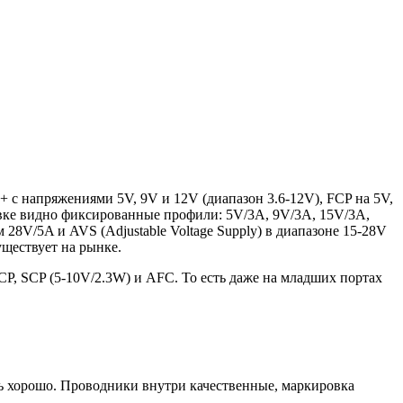
 с напряжениями 5V, 9V и 12V (диапазон 3.6-12V), FCP на 5V,
вке видно фиксированные профили: 5V/3A, 9V/3A, 15V/3A,
28V/5A и AVS (Adjustable Voltage Supply) в диапазоне 15-28V
уществует на рынке.
, SCP (5-10V/2.3W) и AFC. То есть даже на младших портах
нь хорошо. Проводники внутри качественные, маркировка