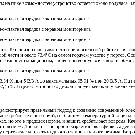
ь: на пике возможностей устройство остается около получаса. З
я. Тепловизор показывает, что при длительной работе на высок
ой части и около 73.4°C на самом горячем участке у портов. Ос
ие компоненты защищены, а внешний корпус все равно не обжига
83,34 % при 5 В/3 А до максимальных 95,91 % при 20 В/5 А. На 
92,45 %. В целом устройство демонстрирует высокий уровень э
емонстрирует правильный подход к созданию современной элект
амые требовательные ноутбуки. Система температурной защиты ра
ках, но это в пределах нормы, и защита срабатывает вовремя. К
отивлением. Дисплей — не просто маркетинговая фишка, а дейс
у порту отдельно, есть индикатор температурного режима. Вст