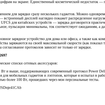
цифрам на экране. Единственный косметический недостаток — п
нием для зарядки сразу нескольких гаджетов. Можно одновреме
 — встроенный дисплей наглядно покажет распределение нагруз
 UFCS для китайских устройств — зарядка договорится практиче
ное, пульсации минимальны, ток соответствует ожиданиям, а д
вное зарядное устройство для дома или офиса, а также как ком
йства заряжаются на своей максимальной скорости (как показал т
 согласование протоколов зависит не только от зарядки.
2697
ческие списки сетевых аксессуаров:
Вт и выше, поддерживающих современный протокол Power Deliv
 для мобильных гаджетов и лэптопов, которые я испытал в рабо
ью более 100 Вт, прошедших через мои персональные тесты.
 2SDnje41CAb