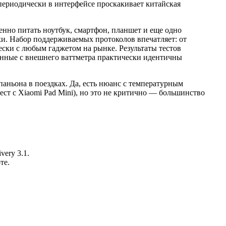
ериодически в интерфейсе проскакивает китайская
нно питать ноутбук, смартфон, планшет и еще одно
ки. Набор поддерживаемых протоколов впечатляет: от
ски с любым гаджетом на рынке. Результаты тестов
анные с внешнего ваттметра практически идентичны
паньона в поездках. Да, есть нюанс с температурным
ест с Xiaomi Pad Mini), но это не критично — большинство
ery 3.1.
те.