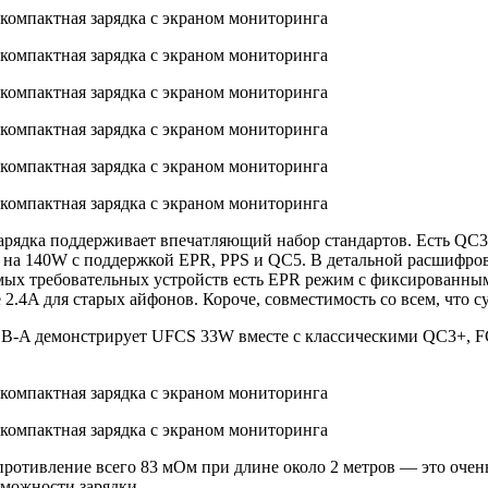
арядка поддерживает впечатляющий набор стандартов. Есть QC3+
1 на 140W с поддержкой EPR, PPS и QC5. В детальной расшифро
мых требовательных устройств есть EPR режим с фиксированным 
.4A для старых айфонов. Короче, совместимость со всем, что с
SB-A демонстрирует UFCS 33W вместе с классическими QC3+, FCP
опротивление всего 83 мОм при длине около 2 метров — это оче
зможности зарядки.