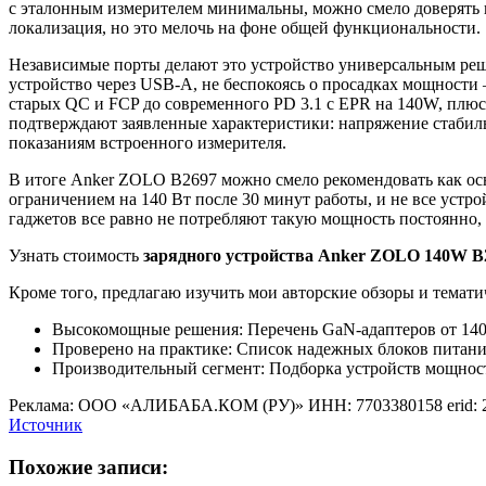
с эталонным измерителем минимальны, можно смело доверять 
локализация, но это мелочь на фоне общей функциональности.
Независимые порты делают это устройство универсальным реше
устройство через USB-A, не беспокоясь о просадках мощности
старых QC и FCP до современного PD 3.1 с EPR на 140W, плюс
подтверждают заявленные характеристики: напряжение стабиль
показаниям встроенного измерителя.
В итоге Anker ZOLO B2697 можно смело рекомендовать как осно
ограничением на 140 Вт после 30 минут работы, и не все устро
гаджетов все равно не потребляют такую мощность постоянно, а
Узнать стоимость
зарядного устройства Anker ZOLO 140W B
Кроме того, предлагаю изучить мои авторские обзоры и темати
Высокомощные решения: Перечень GaN-адаптеров от 140 
Проверено на практике: Список надежных блоков питания
Производительный сегмент: Подборка устройств мощност
Реклама: ООО «АЛИБАБА.КОМ (РУ)» ИНН: 7703380158 erid:
Источник
Похожие записи: