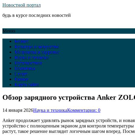
Новостной портал
будь в курсе последних новостей
Меню
Бизнес
Культура и искусство
Медицина и здоровье
Наука и техника
Путешествия
Политика
Спорт
Разное
Карта сайта
Обзор зарядного устройства Anker ZOL
14 января 2026
Наука и техника
Комментарии: 0
Anker продолжает удивлять рынок зарядных устройств, и нова
устройство с полноценным экраном для контроля температуры и 
растут, такое решение выглядит логичным шагом вперед. Посмо