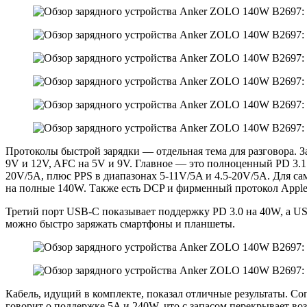
Протоколы быстрой зарядки — отдельная тема для разговора. З
9V и 12V, AFC на 5V и 9V. Главное — это полноценный PD 3.
20V/5A, плюс PPS в диапазонах 5-11V/5A и 4.5-20V/5A. Для са
на полные 140W. Также есть DCP и фирменный протокол Apple 2
Третий порт USB-C показывает поддержку PD 3.0 на 40W, а U
можно быстро заряжать смартфоны и планшеты.
Кабель, идущий в комплекте, показал отличные результаты. С
говорит о поддержке 5A и 240W, что с запасом перекрывает во