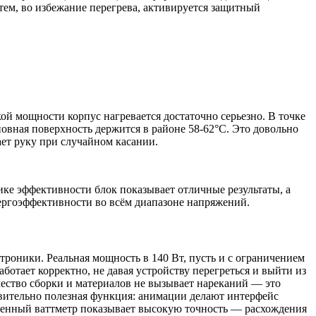
атем, во избежание перегрева, активируется защитный
ой мощности корпус нагревается достаточно серьезно. В точке
новная поверхность держится в районе 58-62°C. Это довольно
ет руку при случайном касании.
пике эффективности блок показывает отличные результаты, а
нергоэффективности во всём диапазоне напряжений.
роники. Реальная мощность в 140 Вт, пусть и с ограничением
ботает корректно, не давая устройству перегреться и выйти из
ачество сборки и материалов не вызывает нареканий — это
твительно полезная функция: анимации делают интерфейс
роенный ваттметр показывает высокую точность — расхождения