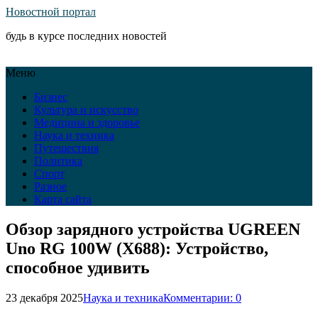
Новостной портал
будь в курсе последних новостей
Меню
Бизнес
Культура и искусство
Медицина и здоровье
Наука и техника
Путешествия
Политика
Спорт
Разное
Карта сайта
Обзор зарядного устройства UGREEN
Uno RG 100W (X688): Устройство,
способное удивить
23 декабря 2025
Наука и техника
Комментарии: 0