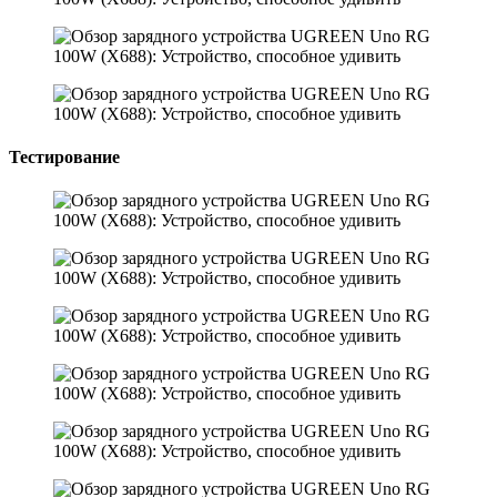
Тестирoвание