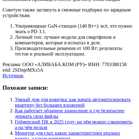
Советую также заглянуть в смежные подборки по зарядным
устройствам:
Ультрамощные GaN-станции (140 Вт+): всё, что нужно
знать о PD 3.1.
Личный топ: лучшие модели для смартфонов и
компьютеров, которые я испытал в деле.
Производительные решения от 100 Вт: результаты
тестов и реальной эксплуатации.
Реклама: ООО «АЛИБАБА.КОМ (РУ)» ИНН: 7703380158
erid: 2SDnjeMXs5A
Источник
Похожие записи:
Умный дом для новичка: как начать автоматизировать
квартиру без больших вложений
Как работает облачное хранилище и где безопаснее
держать свои файлы
Геймерский ПК в 2025 году: на чём можно сэкономить,
а на чём нельзя
Монитор для глаз: какие характеристики реально
важны, а какие маркетинг