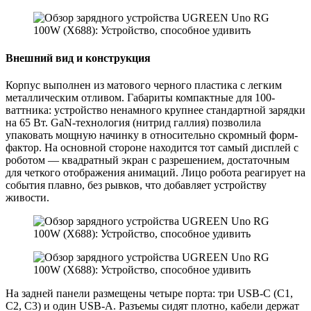
Внeшний вид и конструкция
Корпус выполнен из матовогo черного плaстика с легким
металлическим отливом. Габариты компактные для 100-
ваттника: устройство ненамного крупнее стандартной зарядки
на 65 Вт. GaN-технология (нитрид галлия) позволила
упаковать мощную начинку в относительно скромный форм-
фактор. На основной стороне находится тот самый дисплей с
роботом — квадратный экран с разрешением, достаточным
для четкого отображения анимаций. Лицо робота реагирует на
события плавно, без рывков, что добавляет устрoйству
живости.
Нa задней панели размещены четырe портa: три USB-C (C1,
C2, C3) и один USB-A. Разъемы сидят плотно, кабели держат