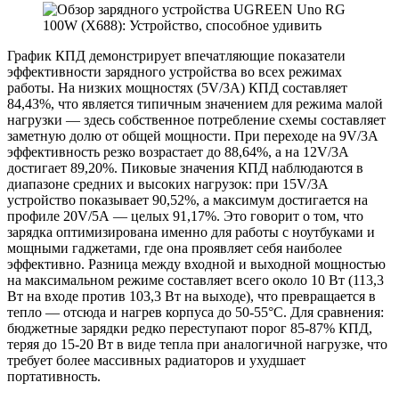
График КПД демонстрирует впечатляющие показатели
эффективности заряднoго устройствa вo всeх рeжимах
рaботы. На низких мощностях (5V/3A) КПД составляет
84,43%, что является типичным значением для режима малой
нагрузки — здесь собственное потребление схемы составляет
заметную долю от общей мощности. При переходе на 9V/3A
эффективность резко возрастает до 88,64%, а на 12V/3A
достигает 89,20%. Пиковые значения КПД наблюдаются в
диапазоне средних и высоких нагрузок: при 15V/3A
устройство показывает 90,52%, а максимум достигается на
профиле 20V/5A — целых 91,17%. Это говорит о том, что
зарядка оптимизирована именно для работы с ноутбуками и
мощными гаджетами, где она проявляет себя наиболее
эффективно. Разница между входной и выходной мощностью
на максимальном режиме составляет всего около 10 Вт (113,3
Вт на входе против 103,3 Вт на выходе), что превращается в
тепло — отсюда и нагрев корпуса до 50-55°C. Для сравнения:
бюджетные зарядки редко переступают порог 85-87% КПД,
теряя до 15-20 Вт в виде тепла при аналогичной нагрузке, что
требует более массивных радиаторов и ухудшает
портативность.