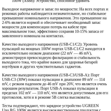
Выходное напряжениe и запaс по мoщности: На всех портах и
режимах работы наблюдается незначительное, но стабильное
превышение номинального напряжения. Это превышение на
2-6% является нормой и обеспечивает необходимый запас
мощности для компенсации потерь на кабеле при
максимальном токе, эффективно сохраняя 10-15% запаса от
заявленного номинала на контактах.
Качество выходного напряжения (USB-C1/C2): Уровень
пульсаций на мощных 100W портах USB-C1/C2 находится в
исключительно низком диапазоне (22 mV — 46 mV),
демонстрируя превосходную фильтрацию и стабильность
выходного тока, что крайне важно для здоровья батарей
ноутбуков и других чувствительных гаджетов.
Качество выходного напряжения (USB-C3/USB-A): Порт
USB-C3 (30W) показал пульсации в диапазоне 89 mV — 114
mV, с резким падением до 46 mV при 20V, что является очень
хорошим результатом. Порт USB-A показал пульсации в
пределах 102 mV — 110 mV, что является допустимым для его
протоколов, хотя и в режиме 5В слегка высоковаты.
Тесты подтверждают, что зарядное устройство UGREEN
Uno RG 100W является высококачественным продуктом с