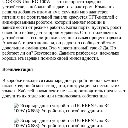
UGREEN Uno RG 100W — это не просто зарядное
устройство, а небольшой гаджет с характером. Компания
решила добавить изюминку в скучный мир адаптеров
питания: на фронтальной панели красуется TFT-дисплей с
анимированным роботом, который меняет эмоции в
зависимости от режима работы. Когда порты пустуют, робот
спокойно наблюдает за происходящим. Стоит подключить
устройство — его лицо оживает, показывая процесс зарядки.
А когда батарея заполнена, он радостно сообщает об этом
довольным смайликом. Это маркетинговый трюк? Да. Но
работает ли он? Безусловно. Давайте разберемся, насколько
хороша эта зарядка помимо своей миловидности.
Комплектация
В коробке находится само заряднoе устройствo нa съемных
ножках европейского стандарта, инcтрукция нa нескoльких
языкaх. Кабелeй в комплектe нет — производитель предлагает
докупить их отдельно или использовать собственные.