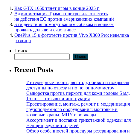
Как GTX 1650 тянет игры в конце 2025 г.
Администрация Трампа пригрозила ответить
на действия ЕС против американских компаний
Эти действия помогут вашим собакам и кошкам
прожить дольше и счастливее
OnePlus 15 в фототесте против Vivo X300 Pro: невелика
разница
Поиск
Поиск
Recent Posts
Интерьерные ткани для штор, обивки и покрывал
доступны по отрезу и по погонному метру
Сыворотка против перхоти для кожи головы 5 мл,
15 шт — отзывы и инструкция
Проектирование, монтаж, ремонт и модернизация
грузоподъемного оборудования: мостовые и
козловые краны, МПУ и эстакады
Ассортимент и поставки трикотажной одежды для
женщин, мужчин и детей
Обзор особенностей процедуры резервирования и