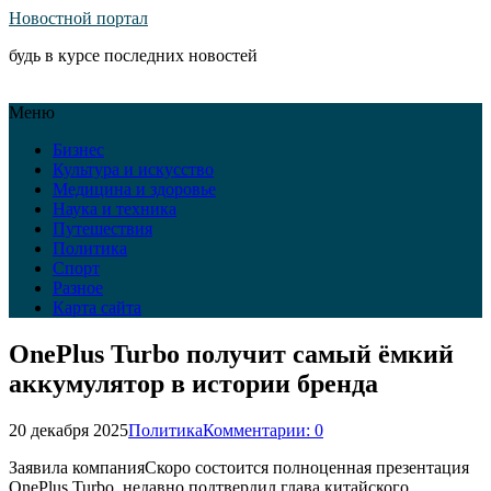
Новостной портал
будь в курсе последних новостей
Меню
Бизнес
Культура и искусство
Медицина и здоровье
Наука и техника
Путешествия
Политика
Спорт
Разное
Карта сайта
OnePlus Turbo получит самый ёмкий
аккумулятор в истории бренда
20 декабря 2025
Политика
Комментарии: 0
Заявила компанияСкоро состоится полноценная презентация
OnePlus Turbo, недавно подтвердил глава китайского