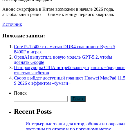
Анонс смартфона в Китае возможен в начале 2026 года,
а глобальный релиз — ближе к концу первого квартала.
Источник
Похожие записи:
Core i5-12400 с памятью DDR4 сравнили с Ryzen 5
8400F в играх
OpenAI выпустила новую модель GPT-5.2, чтобы
догнать Google
Генпрокуроры США потребовали устранить «бредовые
ответы» чатботов
Скоро выйдет доступный планшет Huawei MatePad 11.5
S 2026 с эффектом «бумаги»
Поиск
Поиск
Recent Posts
Интерьерные ткани для штор, обивки и покрывал
доступны по отрезу и по погонному метру