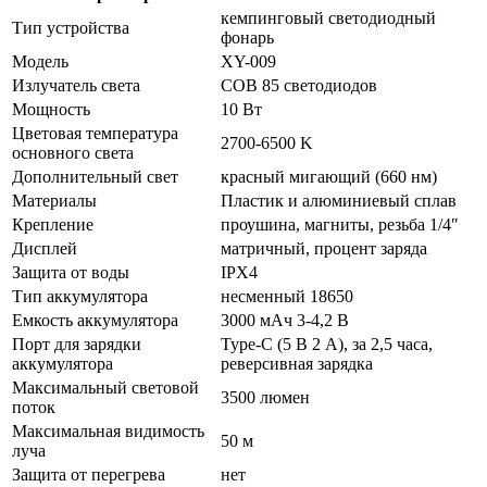
кемпинговый светодиодный
Тип устройства
фонарь
Модель
XY-009
Излучатель света
COB 85 светодиодов
Мощность
10 Вт
Цветовая температура
2700-6500 K
основного света
Дополнительный свет
красный мигающий (660 нм)
Материалы
Пластик и алюминиевый сплав
Крепление
проушина, магниты, резьба 1/4″
Дисплей
матричный, процент заряда
Защита от воды
IPX4
Тип аккумулятора
несменный 18650
Емкость аккумулятора
3000 мАч 3-4,2 В
Порт для зарядки
Type-C (5 В 2 А), за 2,5 часа,
аккумулятора
реверсивная зарядка
Максимальный световой
3500 люмен
поток
Максимальная видимость
50 м
луча
Защита от перегрева
нет