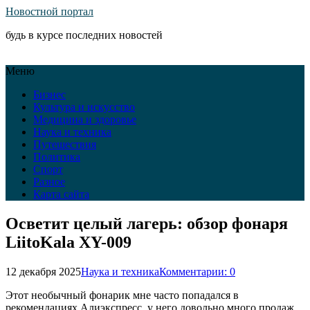
Новостной портал
будь в курсе последних новостей
Меню
Бизнес
Культура и искусство
Медицина и здоровье
Наука и техника
Путешествия
Политика
Спорт
Разное
Карта сайта
Осветит целый лагерь: обзор фонаря
LiitoKala XY-009
12 декабря 2025
Наука и техника
Комментарии: 0
Этот необычный фонарик мне часто попадался в
рекомендациях Алиэкспресс, у него довольно много продаж