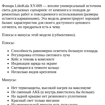
Фонарь LiitoKala XY-009 — вполне универсальный источник
света для разных сценариев: от кемпинга и походов до
ремонтных работ и повседневного использования (размеры
остаются карманными). Эта модель демонстрирует хороший
баланс характеристик для своего доступного ценового
сегмента, но придраться есть к чему.
Плюсы и минусы этой модели (субъективно).
Плюсы:
Способность равномерно осветить большую площадь
Регулировка оттенка светового луча
Кейс и темляк в комплекте
Индикация заряда на экране
Светящиеся в темноте кольцо
Несколько видов крепления
Минусы:
Нет термозащиты, высокий нагрев на максимуме
Не сменный АКБ (и внутрь вместилось бы больше)
На задней крышке нет резинового уплотнения
Красный свет только мигание
На минимальной яркости есть пульсации