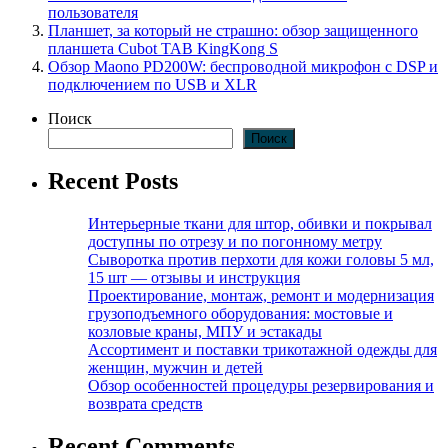
пользователя
Планшет, за который не страшно: обзор защищенного
планшета Cubot TAB KingKong S
Обзор Maono PD200W: беспроводной микрофон с DSP и
подключением по USB и XLR
Поиск
Поиск
Recent Posts
Интерьерные ткани для штор, обивки и покрывал
доступны по отрезу и по погонному метру
Сыворотка против перхоти для кожи головы 5 мл,
15 шт — отзывы и инструкция
Проектирование, монтаж, ремонт и модернизация
грузоподъемного оборудования: мостовые и
козловые краны, МПУ и эстакады
Ассортимент и поставки трикотажной одежды для
женщин, мужчин и детей
Обзор особенностей процедуры резервирования и
возврата средств
Recent Comments