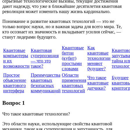
серьезные технологические вызовы, текущие достижения
дают надежду, что уже в ближайшие десятилетия квантовая
революция может изменить нашу жизнь кардинально.
Понимание и развитие квантовых технологий — это не
только вопрос науки, но и важная задача для всего мира. Те,
кто осознает их значимость и вкладывает усилия сейчас, —
станут лидерами будущего.
Квантовые
Как
Квантовые
Квантовая
Квантов
битои
квантовые
компьютеры
суперпозиция
запутыва
(кубит)
технологии
и их
— что это
тайна ил
простыми
меняют
возможности
такое?
технолог
словами
будущее?
Простое
Преимущества
Области
Что такое
Будущее
объяснение
квантовых
применения
квантовые
квантов
квантового
безопасных
квантовых
датчики?
криптог
интерфера
коммуникаций
технологий
Вопрос 1
Что такое квантовые технологии?
Это области науки, использующие свойства квантовой
механики, такие как суперпозиция и запутанность, для