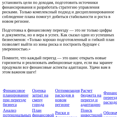
установить цели по доходам, подготовить источники
финансирования и разработать стратегию управления
рисками. Только комплексный подход и дисциплинированное
соблюдение плана помогут добиться стабильности и роста в
новом регионе.
Подготовка к финансовому переезду — это не только цифры
и документы, но и вера в успех. Как сказал один из успешных
бизнесменов: «Только хорошо подготовленный и гибкий план
позволяет выйти из зоны риска и построить будущее с
уверенностью.»
Помните, что каждый переезд — это шанс открыть новые
горизонты и реализовать амбициозные идеи, если вы заранее
продумали все финансовые аспекты адаптации. Удачи вам в
этом важном шаге!
Финансовое
Оценка
Оптимизация
Расчет
Финанс
планирование
затрат на
расходов в
бюджета на
переез
при переезде
смену
новом
переезд и
расход
бизнеса
города
регионе
адаптацию
Анализ
План
Поиск
Риски и
Обозна
потенциальных
финансовой
инвестиций