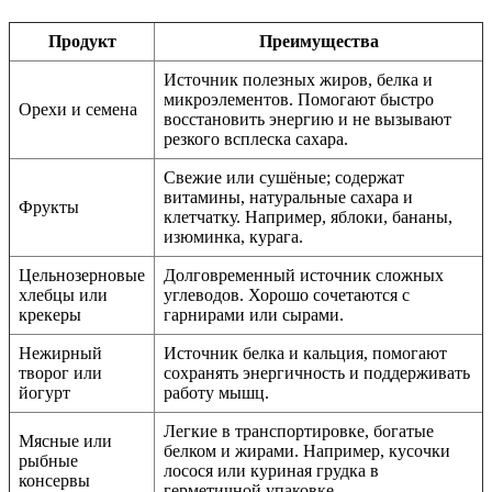
Продукт
Преимущества
Источник полезных жиров, белка и
микроэлементов. Помогают быстро
Орехи и семена
восстановить энергию и не вызывают
резкого всплеска сахара.
Свежие или сушёные; содержат
витамины, натуральные сахара и
Фрукты
клетчатку. Например, яблоки, бананы,
изюминка, курага.
Цельнозерновые
Долговременный источник сложных
хлебцы или
углеводов. Хорошо сочетаются с
крекеры
гарнирами или сырами.
Нежирный
Источник белка и кальция, помогают
творог или
сохранять энергичность и поддерживать
йогурт
работу мышц.
Легкие в транспортировке, богатые
Мясные или
белком и жирами. Например, кусочки
рыбные
лосося или куриная грудка в
консервы
герметичной упаковке.