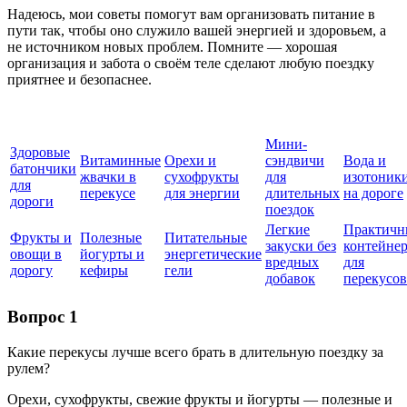
Надеюсь, мои советы помогут вам организовать питание в
пути так, чтобы оно служило вашей энергией и здоровьем, а
не источником новых проблем. Помните — хорошая
организация и забота о своём теле сделают любую поездку
приятнее и безопаснее.
Мини-
Здоровые
Витаминные
Орехи и
сэндвичи
Вода и
батончики
жвачки в
сухофрукты
для
изотоник
для
перекусе
для энергии
длительных
на дороге
дороги
поездок
Легкие
Практичн
Фрукты и
Полезные
Питательные
закуски без
контейне
овощи в
йогурты и
энергетические
вредных
для
дорогу
кефиры
гели
добавок
перекусов
Вопрос 1
Какие перекусы лучше всего брать в длительную поездку за
рулем?
Орехи, сухофрукты, свежие фрукты и йогурты — полезные и