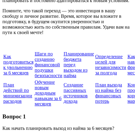
планировать и постоянно адаптироваться к новым условиям.
Помните, что такой переход — это инвестиция в вашу
свободу и личное развитие. Время, которое вы вложите в
подготовку, в будущем окупится уверенностью и
возможностью жить по собственным правилам. Удачи вам на
пути к своей мечте!
Шаги по
Планирование
Как
Определение
Как
созданию
бюджета
подготовиться
целей для
нав
финансовой
перед
к увольнению
независимости
фри
подушки
выходом из
за 6 месяцев
за полгода
мес
безопасности
найма
Обучение
План
Создание
План выхода
Кон
новым
действий по
пассивных
из найма без
про
доходным
минимизации
источников
финансовых
кор
навыкам за 6
расходов
дохода
потерь
ма
месяцев
Вопрос 1
Как начать планировать выход из найма за 6 месяцев?