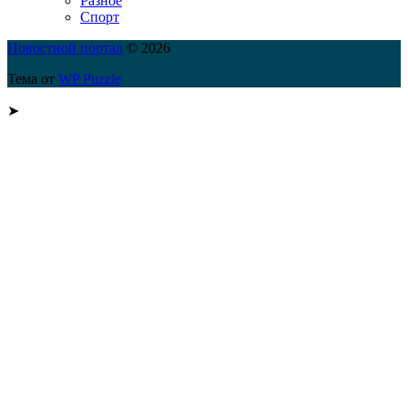
Разное
Спорт
Новостной портал
© 2026
Тема от
WP Puzzle
➤