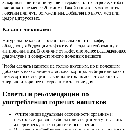
Заваривать шиповник лучше в термосе или кастрюле, чтобы
настаивать не менее 20 минут. Такой напиток можно пить
горячим или чуть остуженным, добавляя по вкусу мёд или
цедру цитрусовых.
Какао с добавками
Натуральное какао — отличная альтернатива кофе,
обладающая бодрящим эффектом благодаря теобромину и
антиоксидантам. В отличие от кофе, оно менее раздражающее
для желудка и содержит много полезных веществ.
Чтобы сделать напиток не только вкусным, но и полезным,
добавьте в какао немного молока, корицы, имбиря или какао-
нижесортных специй. Такой напиток помогает сохранять
энергию и хорошее настроение в течение дня.
Советы и рекомендации по
употреблению горячих напитков
Учтите индивидуальные особенности организма:
некоторые травяные сборы или специи могут вызвать
аллергическую реакцию или несварение.
Не злоупотребляйте горячими напитками и не пейте их