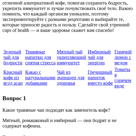
отличной альтернативой кофе, помогая сохранить бодрость,
укрепить иммунитет и лучше почувствовать своё тело. Важно
помнить, что каждый организм уникален, поэтому
экспериментируйте с разными рецептами и выбирайте те,
которые приносят радость и пользу. Сделайте свой утренний
cups of health — и ваше здоровье скажет вам спасибо!
Зеленый
Травяные
Мятный чай
Имбирный
Горячий
чай для
напитки для
укрепляющий
чай для
лимон с
бодрости
снятия стресса
иммунитет
энергии
медом
Томаты
Красный
Какао с
Чай из
Гречишный
в
кофе из
натуральными
эхинацеи для
напиток
горячем
ягод асаи
добавками
здоровья
вместо кофе
виде
Вопрос 1
Какие травяные чаи подходят как заменитель кофе?
Мятный, ромашковый и имбирный — они бодрят и не
содержат кофеина.