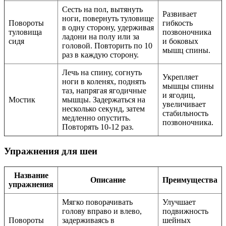
Сесть на пол, вытянуть
Развивает
ноги, повернуть туловище
Повороты
гибкость
в одну сторону, удерживая
туловища
позвоночника
ладони на полу или за
сидя
и боковых
головой. Повторить по 10
мышц спины.
раз в каждую сторону.
Лечь на спину, согнуть
Укрепляет
ноги в коленях, поднять
мышцы спины
таз, напрягая ягодичные
и ягодиц,
Мостик
мышцы. Задержаться на
увеличивает
несколько секунд, затем
стабильность
медленно опустить.
позвоночника.
Повторять 10-12 раз.
Упражнения для шеи
Название
Описание
Преимущества
упражнения
Мягко поворачивать
Улучшает
голову вправо и влево,
подвижность
Повороты
задерживаясь в
шейных