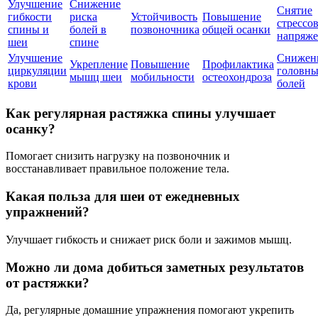
Улучшение
Снижение
Снятие
гибкости
риска
Устойчивость
Повышение
стрессо
спины и
болей в
позвоночника
общей осанки
напряж
шеи
спине
Улучшение
Снижен
Укрепление
Повышение
Профилактика
циркуляции
головн
мышц шеи
мобильности
остеохондроза
крови
болей
Как регулярная растяжка спины улучшает
осанку?
Помогает снизить нагрузку на позвоночник и
восстанавливает правильное положение тела.
Какая польза для шеи от ежедневных
упражнений?
Улучшает гибкость и снижает риск боли и зажимов мышц.
Можно ли дома добиться заметных результатов
от растяжки?
Да, регулярные домашние упражнения помогают укрепить