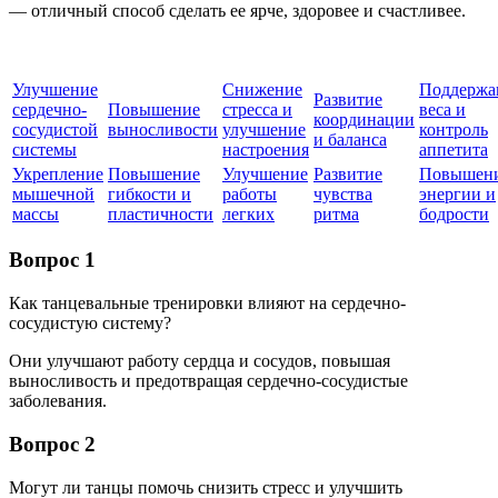
— отличный способ сделать ее ярче, здоровее и счастливее.
Улучшение
Снижение
Поддержа
Развитие
сердечно-
Повышение
стресса и
веса и
координации
сосудистой
выносливости
улучшение
контроль
и баланса
системы
настроения
аппетита
Укрепление
Повышение
Улучшение
Развитие
Повышен
мышечной
гибкости и
работы
чувства
энергии и
массы
пластичности
легких
ритма
бодрости
Вопрос 1
Как танцевальные тренировки влияют на сердечно-
сосудистую систему?
Они улучшают работу сердца и сосудов, повышая
выносливость и предотвращая сердечно-сосудистые
заболевания.
Вопрос 2
Могут ли танцы помочь снизить стресс и улучшить