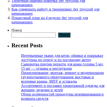
Типичные ошибки новичка: бег трусцой для
начинающих
Как совмещать работу и тренировки: бег трусцой для
начинающих
Пошаговый план на 4 недели: бег трусцой для
начинающих
Поиск
Поиск
Recent Posts
Интерьерные ткани для штор, обивки и покрывал
доступны по отрезу и по погонному метру
Сыворотка против перхоти для кожи головы 5 мл,
15 шт — отзывы и инструкция
Проектирование, монтаж, ремонт и модернизация
грузоподъемного оборудования: мостовые и
козловые краны, МПУ и эстакады
Ассортимент и поставки трикотажной одежды для
женщин, мужчин и детей
Обзор особенностей процедуры резервирования и
возврата средств