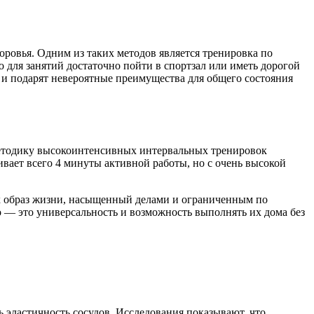
ровья. Одним из таких методов является тренировка по
о для занятий достаточно пойти в спортзал или иметь дорогой
о и подарят невероятные преимущества для общего состояния
 методику высокоинтенсивных интервальных тренировок
ивает всего 4 минуты активной работы, но с очень высокой
их образ жизни, насыщенный делами и ограниченным по
 — это универсальность и возможность выполнять их дома без
эластичность сосудов. Исследования показывают, что