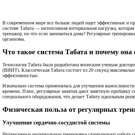
В современном мире все больше людей ищет эффективные и пр
системе Табата — интенсивная интервальная нагрузка, которая 
тренажер, но что если заниматься дома? Регулярные тренировк
организма.
Что такое система Табата и почему она
Технология Табата была разработана японским ученым доктор
(ВИИТ). Классическая Табата состоит из 20 секунд максимально
эффективностью.
Изначально система применялась для улучшения выносливости
времени. Плюс, регулярные занятия дают заметную прибавку с
специального оборудования, что делает Табату идеальным реш
Физическая польза от регулярных трен
Улучшение сердечно-сосудистой системы
Интенсивные интервальные тренировки стимулируют работу се