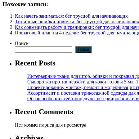
Похожие записи:
Как начать заниматься: бег трусцой для начинающих
Типичные ошибки новичка: бег трусцой для начинающи
Как совмещать работу и тренировки: бег трусцой для н
Пошаговый план на 4 недели: бег трусцой для начинающ
Поиск
Поиск
Recent Posts
Интерьерные ткани для штор, обивки и покрывал д
Сыворотка против перхоти для кожи головы 5 мл, 
Проектирование, монтаж, ремонт и модернизация г
Ассортимент и поставки трикотажной одежды для 
Обзор особенностей процедуры резервирования и во
Recent Comments
Нет комментариев для просмотра.
Archives