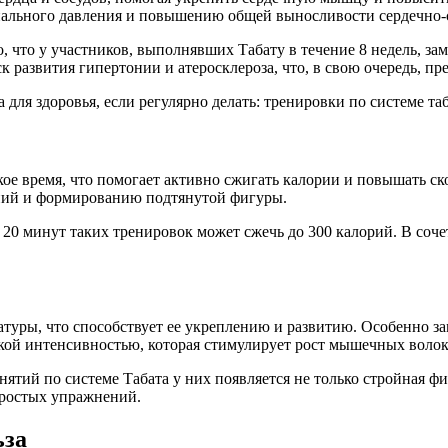
иального давления и повышению общей выносливости сердечно-
, что у участников, выполнявших Табату в течение 8 недель, за
 развития гипертонии и атеросклероза, что, в свою очередь, п
кое время, что помогает активно сжигать калории и повышать ск
ний и формированию подтянутой фигуры.
за 20 минут таких тренировок может сжечь до 300 калорий. В со
уры, что способствует ее укреплению и развитию. Особенно за
окой интенсивностью, которая стимулирует рост мышечных воло
нятий по системе Табата у них появляется не только стройная фи
простых упражнений.
ьза