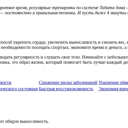
роткое время, регулярные тренировки по системе Табата дома 
е — постоянство и правильная техника. И пусть даже 4 минуты 
пособ укрепить сердце, увеличить выносливость и снизить вес,
 необходимости посещать спортзал, экономите время и деньги, а
дать регулярность и слушать свое тело. Начинайте с небольших 
ровка, это образ жизни, который помогает быть лучше каждый де
вости
Снижение риска заболеваний
Ускорение обм
ического состояния
Быстрая восстановляемость
Экономия вре
ют общую выносливость.