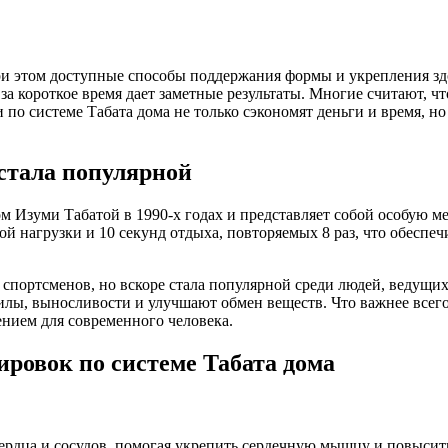
и этом доступные способы поддержания формы и укрепления здо
за короткое время дает заметные результаты. Многие считают, чт
и по системе Табата дома не только сэкономят деньги и время, н
 стала популярной
ом Изуми Табатой в 1990-х годах и представляет собой особую
й нагрузки и 10 секунд отдыха, повторяемых 8 раз, что обеспеч
 спортсменов, но вскоре стала популярной среди людей, ведущ
илы, выносливости и улучшают обмен веществ. Что важнее всего
ением для современного человека.
ировок по системе Табата дома
рдца и сосудов, помогая укрепить сердечную мышцу и повысить 