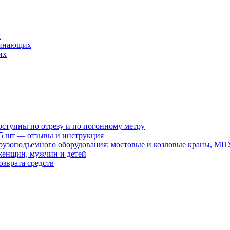
х
ачинающих
их
оступны по отрезу и по погонному метру
15 шт — отзывы и инструкция
рузоподъемного оборудования: мостовые и козловые краны, МП
женщин, мужчин и детей
зврата средств