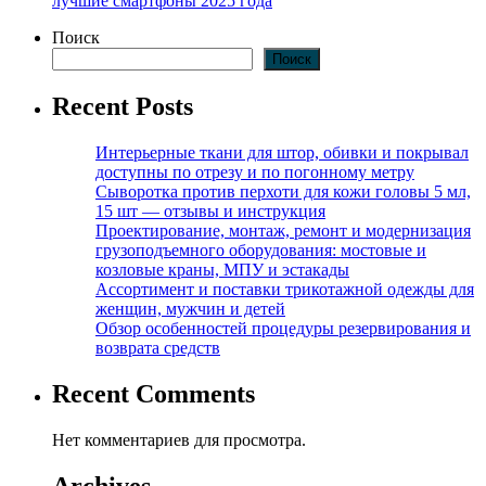
лучшие смартфоны 2025 года
Поиск
Поиск
Recent Posts
Интерьерные ткани для штор, обивки и покрывал
доступны по отрезу и по погонному метру
Сыворотка против перхоти для кожи головы 5 мл,
15 шт — отзывы и инструкция
Проектирование, монтаж, ремонт и модернизация
грузоподъемного оборудования: мостовые и
козловые краны, МПУ и эстакады
Ассортимент и поставки трикотажной одежды для
женщин, мужчин и детей
Обзор особенностей процедуры резервирования и
возврата средств
Recent Comments
Нет комментариев для просмотра.
Archives