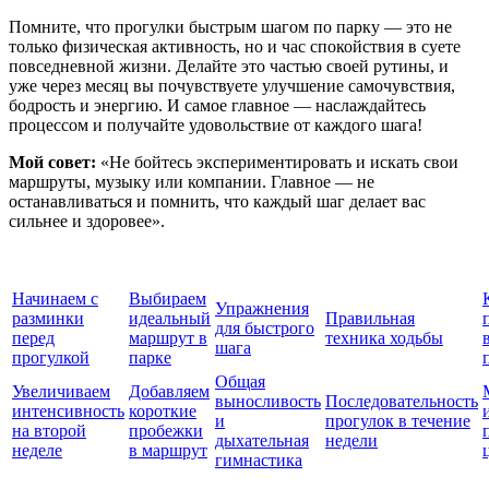
Помните, что прогулки быстрым шагом по парку — это не
только физическая активность, но и час спокойствия в суете
повседневной жизни. Делайте это частью своей рутины, и
уже через месяц вы почувствуете улучшение самочувствия,
бодрость и энергию. И самое главное — наслаждайтесь
процессом и получайте удовольствие от каждого шага!
Мой совет:
«Не бойтесь экспериментировать и искать свои
маршруты, музыку или компании. Главное — не
останавливаться и помнить, что каждый шаг делает вас
сильнее и здоровее».
Начинаем с
Выбираем
Упражнения
разминки
идеальный
Правильная
для быстрого
перед
маршрут в
техника ходьбы
шага
прогулкой
парке
Общая
Увеличиваем
Добавляем
выносливость
Последовательность
интенсивность
короткие
и
прогулок в течение
на второй
пробежки
дыхательная
недели
неделе
в маршрут
гимнастика