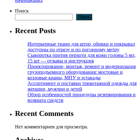
начинающих
Поиск
Поиск
Recent Posts
Интерьерные ткани для штор, обивки и покрывал
доступны по отрезу и по погонному метру
Сыворотка против перхоти для кожи головы 5 мл,
15 шт — отзывы и инструкция
Проектирование, монтаж, ремонт и модернизация
грузоподъемного оборудования: мостовые и
козловые краны, МПУ и эстакады
Ассортимент и поставки трикотажной одежды для
женщин, мужчин и детей
Обзор особенностей процедуры резервирования и
возврата средств
Recent Comments
Нет комментариев для просмотра.
Archives