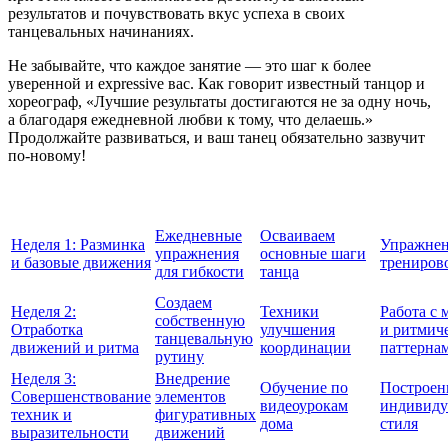
результатов и почувствовать вкус успеха в своих
танцевальных начинаниях.
Не забывайте, что каждое занятие — это шаг к более
уверенной и expressive вас. Как говорит известный танцор и
хореограф, «Лучшие результаты достигаются не за одну ночь,
а благодаря ежедневной любви к тому, что делаешь.»
Продолжайте развиваться, и ваш танец обязательно зазвучит
по-новому!
Ежедневные
Осваиваем
Неделя 1: Разминка
Упражнен
упражнения
основные шаги
и базовые движения
трениров
для гибкости
танца
Создаем
Неделя 2:
Техники
Работа с 
собственную
Отработка
улучшения
и ритмич
танцевальную
движений и ритма
координации
паттерна
рутину
Неделя 3:
Внедрение
Обучение по
Построен
Совершенствование
элементов
видеоурокам
индивиду
техник и
фигуративных
дома
стиля
выразительности
движений