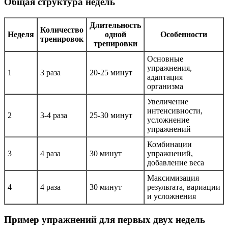
Общая структура недель
Длительность
Количество
Неделя
одной
Особенности
тренировок
тренировки
Основные
упражнения,
1
3 раза
20-25 минут
адаптация
организма
Увеличение
интенсивности,
2
3-4 раза
25-30 минут
усложнение
упражнений
Комбинации
3
4 раза
30 минут
упражнений,
добавление веса
Максимизация
4
4 раза
30 минут
результата, вариации
и усложнения
Пример упражнений для первых двух недель