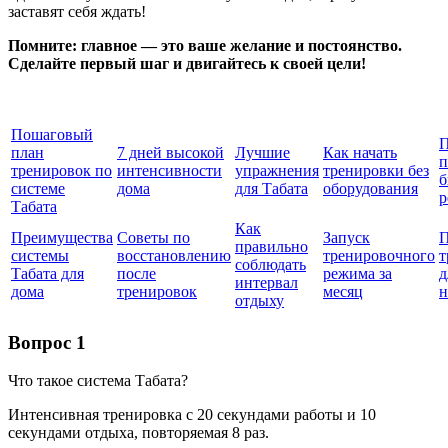
заставят себя ждать!
Помните: главное — это ваше желание и постоянство.
Сделайте первый шаг и двигайтесь к своей цели!
Пошаговый
П
план
7 дней высокой
Лучшие
Как начать
п
тренировок по
интенсивности
упражнения
тренировки без
б
системе
дома
для Табата
оборудования
р
Табата
Как
Преимущества
Советы по
Запуск
П
правильно
системы
восстановлению
тренировочного
т
соблюдать
Табата для
после
режима за
д
интервал
дома
тренировок
месяц
н
отдыху
Вопрос 1
Что такое система Табата?
Интенсивная тренировка с 20 секундами работы и 10
секундами отдыха, повторяемая 8 раз.