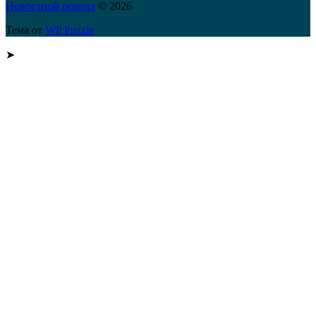
Новостной портал
© 2026
Тема от
WP Puzzle
➤