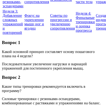
резинками-
сопротивления
части тела
упраж
эспандерами
Неделя 3:
Неделя 4:
Добавление
Фокус на
Советы по
Созда
Финальные
сложных
укреплении
прогрессии и
индив
тренировки
упражнений
мышц ног и
увеличению
прог
и оценка
и
ягодиц
сопротивления
трени
прогресса
повторений
Вопрос 1
Какой основной принцип составляет основу пошагового
плана на 4 недели?
Последовательное увеличение нагрузки и вариаций
упражнений для постепенного укрепления мышц.
Вопрос 2
Какие типы тренировки рекомендуется включить в
программу?
Силовые тренировки с резинками-эспандерами,
комбинированные с растяжками и упражнениями на баланс.