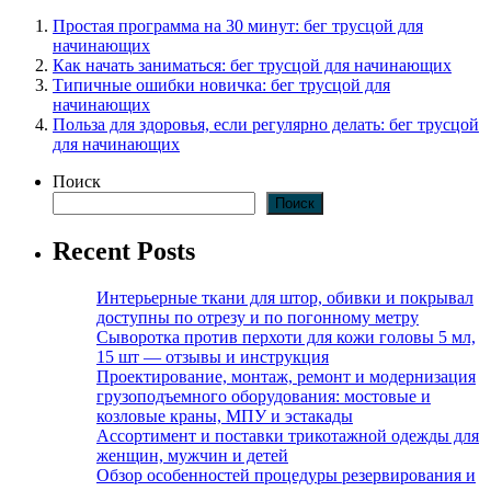
Простая программа на 30 минут: бег трусцой для
начинающих
Как начать заниматься: бег трусцой для начинающих
Типичные ошибки новичка: бег трусцой для
начинающих
Польза для здоровья, если регулярно делать: бег трусцой
для начинающих
Поиск
Поиск
Recent Posts
Интерьерные ткани для штор, обивки и покрывал
доступны по отрезу и по погонному метру
Сыворотка против перхоти для кожи головы 5 мл,
15 шт — отзывы и инструкция
Проектирование, монтаж, ремонт и модернизация
грузоподъемного оборудования: мостовые и
козловые краны, МПУ и эстакады
Ассортимент и поставки трикотажной одежды для
женщин, мужчин и детей
Обзор особенностей процедуры резервирования и