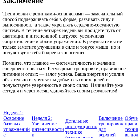
Заключение
Тренировки с резинками-эспандерами — замечательный
способ поддерживать себя в форме, развивать силу и
выносливость, а также укреплять сердечно-сосудистую
систему. В течение четырех недель вы пройдете путь от
адаптации к интенсивной нагрузке, увеличивая
сопротивление и объем упражнений. В результате вы не
только заметите улучшения в силе и тонусе мышц, но и
почувствуете себя бодрее и энергичнее.
Помните, что главное — систематичность и желание
совершенствоваться. Регулярные тренировки, правильное
питание и отдых — залог успеха. Ваша энергия и усилия
обязательно окупятся: вы добьетесь своих целей и
почувствуете уверенность в своих силах. Начинайте уже
сегодня и через месяц удивляйтесь своим результатам!
Неделя 1:
Освоение
Неделя 2:
Включение
Обуче
Детальные
базовых
Увеличение
тренировок
прави
инструкции по
упражнений
интенсивности
для
техни
технике
с
и
верхней
выпол
безопасности