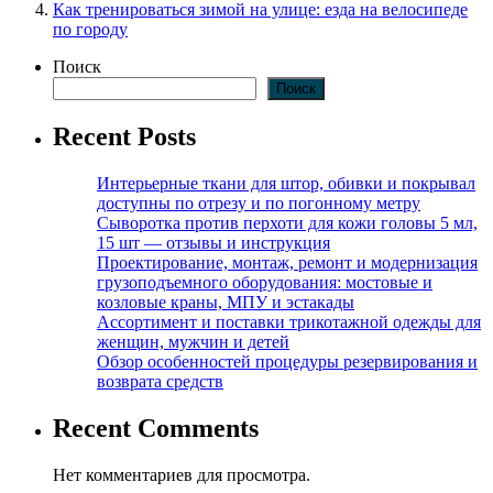
Как тренироваться зимой на улице: езда на велосипеде
по городу
Поиск
Поиск
Recent Posts
Интерьерные ткани для штор, обивки и покрывал
доступны по отрезу и по погонному метру
Сыворотка против перхоти для кожи головы 5 мл,
15 шт — отзывы и инструкция
Проектирование, монтаж, ремонт и модернизация
грузоподъемного оборудования: мостовые и
козловые краны, МПУ и эстакады
Ассортимент и поставки трикотажной одежды для
женщин, мужчин и детей
Обзор особенностей процедуры резервирования и
возврата средств
Recent Comments
Нет комментариев для просмотра.