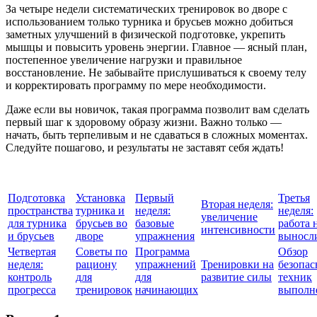
За четыре недели систематических тренировок во дворе с
использованием только турника и брусьев можно добиться
заметных улучшений в физической подготовке, укрепить
мышцы и повысить уровень энергии. Главное — ясный план,
постепенное увеличение нагрузки и правильное
восстановление. Не забывайте прислушиваться к своему телу
и корректировать программу по мере необходимости.
Даже если вы новичок, такая программа позволит вам сделать
первый шаг к здоровому образу жизни. Важно только —
начать, быть терпеливым и не сдаваться в сложных моментах.
Следуйте пошагово, и результаты не заставят себя ждать!
Подготовка
Установка
Первый
Третья
Вторая неделя:
пространства
турника и
неделя:
неделя:
увеличение
для турника
брусьев во
базовые
работа 
интенсивности
и брусьев
дворе
упражнения
выносл
Четвертая
Советы по
Программа
Обзор
неделя:
рациону
упражнений
Тренировки на
безопа
контроль
для
для
развитие силы
техник
прогресса
тренировок
начинающих
выполн