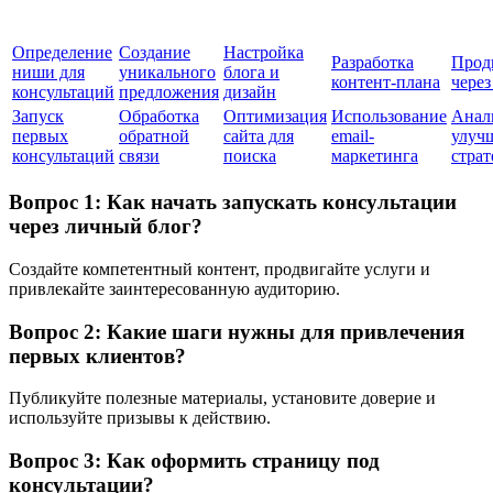
Определение
Создание
Настройка
Разработка
Прод
ниши для
уникального
блога и
контент-плана
через
консультаций
предложения
дизайн
Запуск
Обработка
Оптимизация
Использование
Анал
первых
обратной
сайта для
email-
улуч
консультаций
связи
поиска
маркетинга
страт
Вопрос 1: Как начать запускать консультации
через личный блог?
Создайте компетентный контент, продвигайте услуги и
привлекайте заинтересованную аудиторию.
Вопрос 2: Какие шаги нужны для привлечения
первых клиентов?
Публикуйте полезные материалы, установите доверие и
используйте призывы к действию.
Вопрос 3: Как оформить страницу под
консультации?