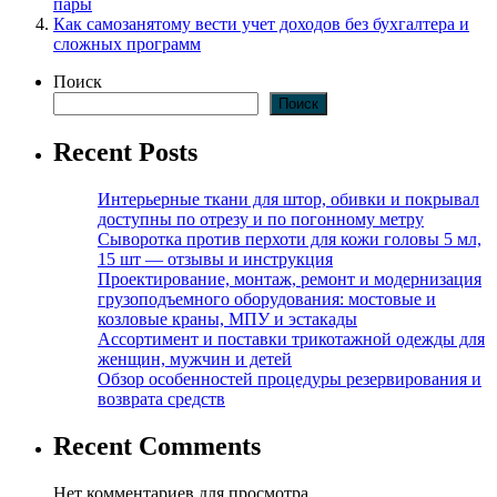
пары
Как самозанятому вести учет доходов без бухгалтера и
сложных программ
Поиск
Поиск
Recent Posts
Интерьерные ткани для штор, обивки и покрывал
доступны по отрезу и по погонному метру
Сыворотка против перхоти для кожи головы 5 мл,
15 шт — отзывы и инструкция
Проектирование, монтаж, ремонт и модернизация
грузоподъемного оборудования: мостовые и
козловые краны, МПУ и эстакады
Ассортимент и поставки трикотажной одежды для
женщин, мужчин и детей
Обзор особенностей процедуры резервирования и
возврата средств
Recent Comments
Нет комментариев для просмотра.