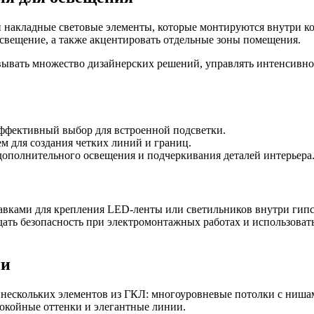
и накладные световые элементы, которые монтируются внутри к
освещение, а также акцентировать отдельные зоны помещения.
вывать множество дизайнерских решений, управлять интенсивно
ффективный выбор для встроенной подсветки.
м для создания четких линий и границ.
дополнительного освещения и подчеркивания деталей интерьера
навками для крепления LED-ленты или светильников внутри гип
ать безопасность при электромонтажных работах и использоват
ии
нескольких элементов из ГКЛ: многоуровневые потолки с ниша
покойные оттенки и элегантные линии.