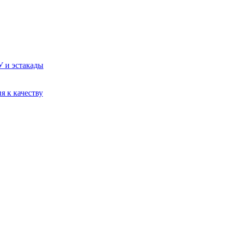
У и эстакады
я к качеству