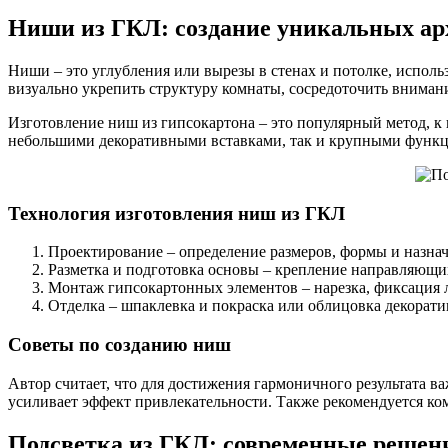
Ниши из ГКЛ: создание уникальных ар
Ниши – это углубления или вырезы в стенах и потолке, испол
визуально укрепить структуру комнаты, сосредоточить вниман
Изготовление ниш из гипсокартона – это популярный метод, к
небольшими декоративными вставками, так и крупными функ
Технология изготовления ниш из ГКЛ
Проектирование – определение размеров, формы и назна
Разметка и подготовка основы – крепление направляющих
Монтаж гипсокартонных элементов – нарезка, фиксация л
Отделка – шпаклевка и покраска или облицовка декорат
Советы по созданию ниш
Автор считает, что для достижения гармоничного результата в
усиливает эффект привлекательности. Также рекомендуется к
Подсветка из ГКЛ: современные решен