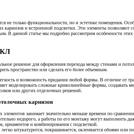
тся не только функциональности, но и эстетике помещения. Ос
х карнизов и встроенной подсветки. Эти элементы позволяют со
ым. В данной статье мы подробно рассмотрим особенности этих
ГКЛ
льное решение для оформления перехода между стенами и потол
рить пространство или сделать его более объемным.
легкость и возможность придания любой формы. В отличие от т
зволяет моделировать сложные криволинейные формы, создавать 
толков или других отделочных решений.
отолочных карнизов
х элементов занимает значительно меньше времени по сравнени
ительно недорого, а работы по его монтажу могут выполнить д
м, орнаментов и комбинирования с подсветкой.
 легко штукатурится, покрашивается, оклеивается обоями или п