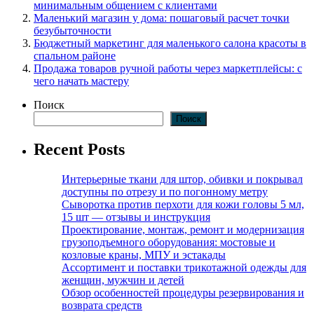
минимальным общением с клиентами
Маленький магазин у дома: пошаговый расчет точки
безубыточности
Бюджетный маркетинг для маленького салона красоты в
спальном районе
Продажа товаров ручной работы через маркетплейсы: с
чего начать мастеру
Поиск
Поиск
Recent Posts
Интерьерные ткани для штор, обивки и покрывал
доступны по отрезу и по погонному метру
Сыворотка против перхоти для кожи головы 5 мл,
15 шт — отзывы и инструкция
Проектирование, монтаж, ремонт и модернизация
грузоподъемного оборудования: мостовые и
козловые краны, МПУ и эстакады
Ассортимент и поставки трикотажной одежды для
женщин, мужчин и детей
Обзор особенностей процедуры резервирования и
возврата средств