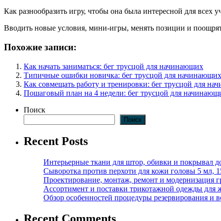
Как разнообразить игру, чтобы она была интересной для всех у
Вводить новые условия, мини-игры, менять позиции и поощря
Похожие записи:
Как начать заниматься: бег трусцой для начинающих
Типичные ошибки новичка: бег трусцой для начинающи
Как совмещать работу и тренировки: бег трусцой для н
Пошаговый план на 4 недели: бег трусцой для начинающ
Поиск
Поиск
Recent Posts
Интерьерные ткани для штор, обивки и покрывал д
Сыворотка против перхоти для кожи головы 5 мл, 
Проектирование, монтаж, ремонт и модернизация г
Ассортимент и поставки трикотажной одежды для 
Обзор особенностей процедуры резервирования и во
Recent Comments