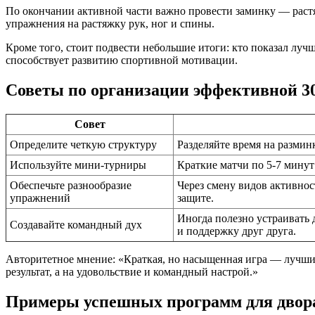
По окончании активной части важно провести заминку — раст
упражнения на растяжку рук, ног и спины.
Кроме того, стоит подвести небольшие итоги: кто показал лу
способствует развитию спортивной мотивации.
Советы по организации эффективной 3
Совет
Определите четкую структуру
Разделяйте время на размин
Используйте мини-турниры
Краткие матчи по 5-7 мину
Обеспечьте разнообразие
Через смену видов активнос
упражнений
защите.
Иногда полезно устраивать 
Создавайте командный дух
и поддержку друг друга.
Авторитетное мнение: «Краткая, но насыщенная игра — лучший 
результат, а на удовольствие и командный настрой.»
Примеры успешных программ для двор