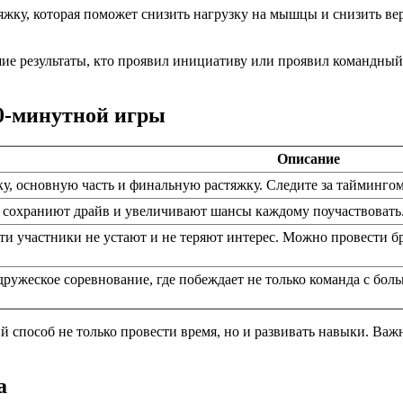
яжку, которая поможет снизить нагрузку на мышцы и снизить ве
чшие результаты, кто проявил инициативу или проявил командны
0-минутной игры
Описание
ку, основную часть и финальную растяжку. Следите за таймингом
т сохраниют драйв и увеличивают шансы каждому поучаствоват
ти участники не устают и не теряют интерес. Можно провести 
дружеское соревнование, где побеждает не только команда с бол
способ не только провести время, но и развивать навыки. Важно
а