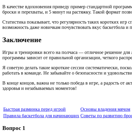
В качестве вдохновения приведу пример стандартной программ
броски и перехваты, и 5 минут на растяжку. Такой формат позво
Статистика показывает, что регулярность таких коротких игр 
возможность даже новичкам почувствовать вкус баскетбола и 
Заключение
Игры и тренировки всего на полчаса — отличное решение для л
программы зависит от правильной организации, четкого распр
Я советую делать такие короткие сессии систематически, поско
работать в команде. Не забывайте о безопасности и удовольств
В конце концов, важна не только победа в игре, а радость от 
здоровья и незабываемых моментов!
Быстрая разминка перед игрой
Основы владения мячом
Правила баскетбола для начинающих
Советы по развитию бро
Вопрос 1