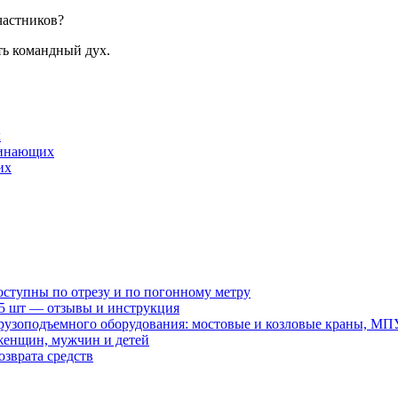
частников?
ть командный дух.
х
ачинающих
их
оступны по отрезу и по погонному метру
15 шт — отзывы и инструкция
рузоподъемного оборудования: мостовые и козловые краны, МП
женщин, мужчин и детей
зврата средств