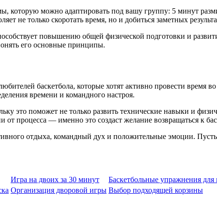
ы, которую можно адаптировать под вашу группу: 5 минут разм
ляет не только скоротать время, но и добиться заметных результ
способствует повышению общей физической подготовки и развити
понять его основные принципы.
юбителей баскетбола, которые хотят активно провести время во 
еделения времени и командного настроя.
льку это поможет не только развить технические навыки и физич
ии от процесса — именно это создаст желание возвращаться к бас
активного отдыха, командный дух и положительные эмоции. Пусть 
Игра на двоих за 30 минут
Баскетбольные упражнения для
ска
Организация дворовой игры
Выбор подходящей корзины