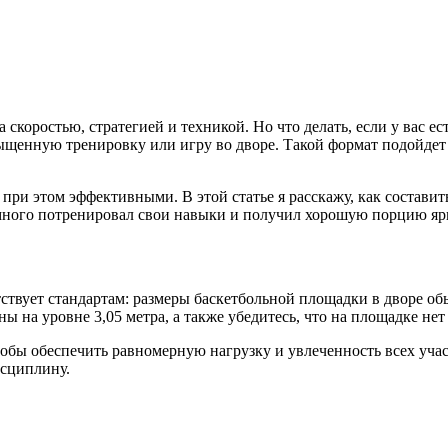
скоростью, стратегией и техникой. Но что делать, если у вас ес
ыщенную тренировку или игру во дворе. Такой формат подойдет 
при этом эффективными. В этой статье я расскажу, как состав
емного потренировал свои навыки и получил хорошую порцию яр
етствует стандартам: размеры баскетбольной площадки в дворе об
ы на уровне 3,05 метра, а также убедитесь, что на площадке не
бы обеспечить равномерную нагрузку и увлеченность всех участн
исциплину.