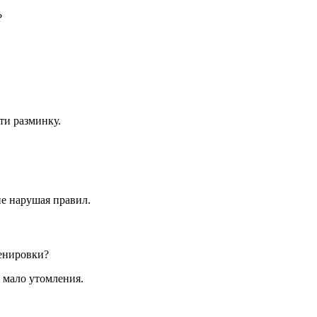
?
ти разминку.
не нарушая правил.
енировки?
 мало утомления.