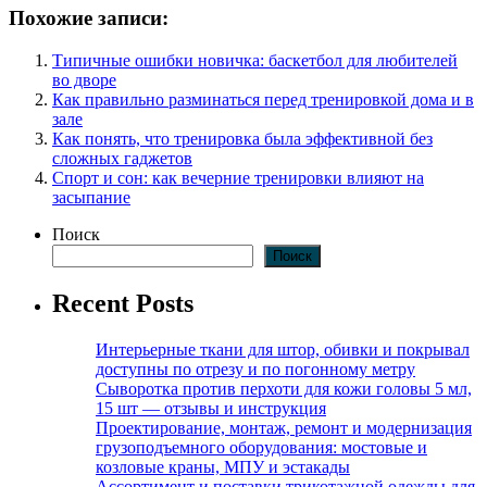
Похожие записи:
Типичные ошибки новичка: баскетбол для любителей
во дворе
Как правильно разминаться перед тренировкой дома и в
зале
Как понять, что тренировка была эффективной без
сложных гаджетов
Спорт и сон: как вечерние тренировки влияют на
засыпание
Поиск
Поиск
Recent Posts
Интерьерные ткани для штор, обивки и покрывал
доступны по отрезу и по погонному метру
Сыворотка против перхоти для кожи головы 5 мл,
15 шт — отзывы и инструкция
Проектирование, монтаж, ремонт и модернизация
грузоподъемного оборудования: мостовые и
козловые краны, МПУ и эстакады
Ассортимент и поставки трикотажной одежды для