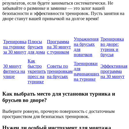
результатов, если будете заниматься систематически. Не
забывайте о разминке и заминке — это залог вашей
безопасности и эффективности тренировок. Пусть занятия на
дворе станут вашей привычкой на долгое время!
Упражнения
Тренировка
Тренировка
Плюсы
Программа
на брусьях
во дворе:
на турнике
брусьев
на 30 минут
для
турник и
за 30 минут
для дома
с турником
новичков
брусья
Как
Тренировки
30 минут
быстро
Советы по
Эффективная
для
фитнеса на
укрепить
тренировкам
программа
начинающих
улице
пресс на
на брусьях
на 30 минут
на турнике
турнике
Как выбрать место для установки турника и
брусьев во дворе?
Выберите ровную, прочную поверхность с достаточным
пространством для безопасных тренировок.
Нужен ли особый инструмент для монтажа