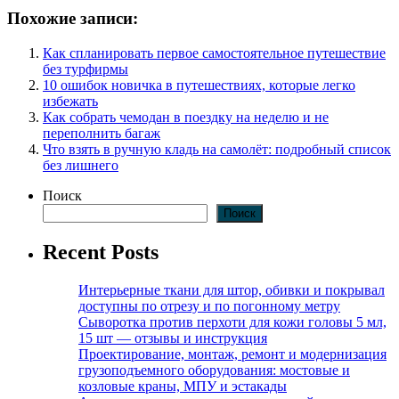
Похожие записи:
Как спланировать первое самостоятельное путешествие
без турфирмы
10 ошибок новичка в путешествиях, которые легко
избежать
Как собрать чемодан в поездку на неделю и не
переполнить багаж
Что взять в ручную кладь на самолёт: подробный список
без лишнего
Поиск
Поиск
Recent Posts
Интерьерные ткани для штор, обивки и покрывал
доступны по отрезу и по погонному метру
Сыворотка против перхоти для кожи головы 5 мл,
15 шт — отзывы и инструкция
Проектирование, монтаж, ремонт и модернизация
грузоподъемного оборудования: мостовые и
козловые краны, МПУ и эстакады