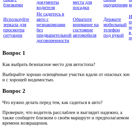
документы
места для
близкими
ощущениям
м
водителя
посадки
Не садитесь в
И
Используйте
авто с
Обратите
Держите
п
зеркала для
незнакомцами
внимание на
мобильный
н
просмотра
без
состояние
телефон
в
ситуации
предварительной
автомобиля
под рукой
п
договоренности
Вопрос 1
Как выбрать безопасное место для автостопа?
Выбирайте хорошо освещённые участки вдали от опасных зон
и с хорошей видимостью.
Вопрос 2
Что нужно делать перед тем, как садиться в авто?
Проверьте, что водитель расслаблен и выглядит надежно, а
также сообщите близким о своём маршруте и предполагаемом
времени возвращения.