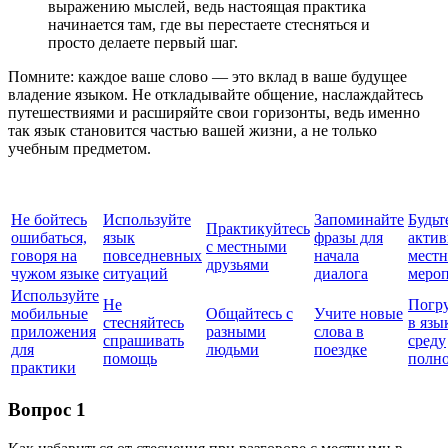
выражению мыслей, ведь настоящая практика
начинается там, где вы перестаете стесняться и
просто делаете первый шаг.
Помните: каждое ваше слово — это вклад в ваше будущее
владение языком. Не откладывайте общение, наслаждайтесь
путешествиями и расширяйте свои горизонты, ведь именно
так язык становится частью вашей жизни, а не только
учебным предметом.
Не бойтесь
Используйте
Запоминайте
Будьт
Практикуйтесь
ошибаться,
язык
фразы для
акти
с местными
говоря на
повседневных
начала
мест
друзьями
чужом языке
ситуаций
диалога
меро
Используйте
Не
Погр
мобильные
Общайтесь с
Учите новые
стесняйтесь
в язы
приложения
разными
слова в
спрашивать
среду
для
людьми
поездке
помощь
полн
практики
Вопрос 1