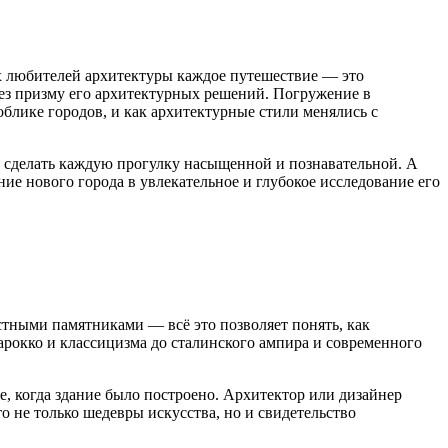
их любителей архитектуры каждое путешествие — это
рез призму его архитектурных решений. Погружение в
облике городов, и как архитектурные стили менялись с
ак сделать каждую прогулку насыщенной и познавательной. А
е нового города в увлекательное и глубокое исследование его
стными памятниками — всё это позволяет понять, как
барокко и классицизма до сталинского ампира и современного
е, когда здание было построено. Архитектор или дизайнер
 не только шедевры искусства, но и свидетельство