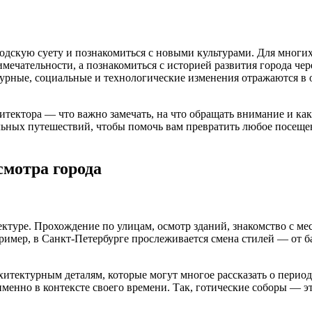
родскую суету и познакомиться с новыми культурами. Для мног
мечательности, а познакомиться с историей развития города че
турные, социальные и технологические изменения отражаются в 
рхитектора — что важно замечать, на что обращать внимание и к
ьных путешествий, чтобы помочь вам превратить любое посещени
мотра города
ктуре. Прохождение по улицам, осмотр зданий, знакомство с ме
пример, в Санкт-Петербурге прослеживается смена стилей — от 
хитектурным деталям, которые могут многое рассказать о период
нно в контексте своего времени. Так, готические соборы — это