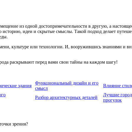
мещение из одной достопримечательности в другую, а настоящее
го историю, идеи и скрытые смыслы. Такой подход делает путеш
еды.
емени, культуре или технологии. И, вооружившись знаниями и в
рода раскрывают перед вами свои тайны на каждом шагу!
Функциональный дизайн и его
рические здания
Влияние стил
смысл
ого
Лучшие город
Разбор архитектурных деталей
прогулок
точки зрения?