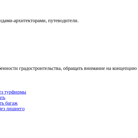
идами-архитекторами, путеводители.
бенности градостроительства, обращать внимание на концепцию 
без турфирмы
ать
ть багаж
без лишнего