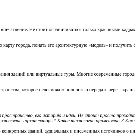
и впечатление. Не стоит ограничиваться только красивыми кадра
ю карту города, понять его архитектурную «модель» и получить 
вания зданий или виртуальные туры. Многие современные город
транства, которое невозможно полностью передать через экраны
ространство, его историю и идеи. Не стоит просто проходить
дохновлялись архитекторы? Какие технологии применялись? Как
онкретных зданий, аудиальных и письменных источников о них, 