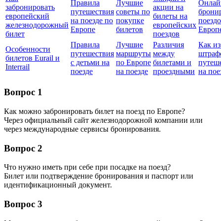
Правила
Лучшие
Онлай
забронировать
акции на
путешествия
советы по
брони
европейский
билеты на
на поезде по
покупке
поездо
железнодорожный
европейских
Европе
билетов
Европ
билет
поездов
Правила
Лучшие
Различия
Как из
Особенности
путешествия
маршруты
между
штраф
билетов Eurail и
с детьми на
по Европе
билетами и
путеш
Interrail
поезде
на поезде
проездными
на пое
Вопрос 1
Как можно забронировать билет на поезд по Европе?
Через официальный сайт железнодорожной компании или
через международные сервисы бронирования.
Вопрос 2
Что нужно иметь при себе при посадке на поезд?
Билет или подтверждение бронирования и паспорт или
идентификационный документ.
Вопрос 3