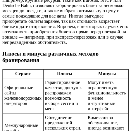
Например, крупные ресурсы, такие как Eurostar, SNCF или
Deutsche Bahn, позволяют забронировать билет за несколько
месяцев до поездки, а также выбрать оптимальную цену и
самые подходящие для вас даты. Иногда выгоднее
приобретать билеты заранее, так как стоимость возрастает
ближе к дате отправления. Впрочем, в некоторых случаях есть
возможность приобретения билетов прямо перед поездкой на
вокзале — например, при экспресс-перевозках или в случае
непредвиденных обстоятельств.
Плюсы и минусы различных методов
бронирования
Сервис
Плюсы
Минусы
Гарантированное
Могут иметь
Официальные
качество, доступ к
ограниченную
сайты
распродажам,
функциональность
железнодорожных
возможность
и менее
операторов
выбора сессий и
интуитивный
мест
интерфейс
Объединение
Комиссии за
предложений
обслуживание,
Международные
нескольких стран,
иногда возникают
онлайн-