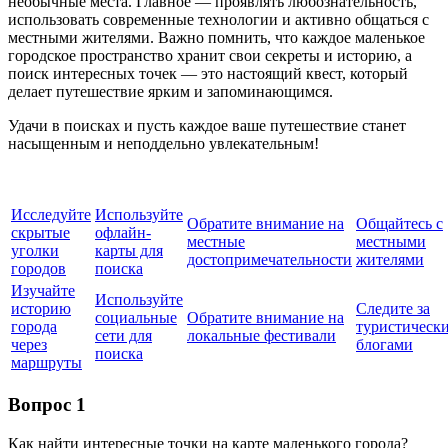
необычные места. Главное — проявлять любознательность,
использовать современные технологии и активно общаться с
местными жителями. Важно помнить, что каждое маленькое
городское пространство хранит свои секреты и историю, а
поиск интересных точек — это настоящий квест, который
делает путешествие ярким и запоминающимся.
Удачи в поисках и пусть каждое ваше путешествие станет
насыщенным и неподдельно увлекательным!
Исследуйте
Используйте
Обратите внимание на
Общайтесь с
скрытые
офлайн-
местные
местными
уголки
карты для
достопримечательности
жителями
городов
поиска
Изучайте
Используйте
историю
Следите за
социальные
Обратите внимание на
города
туристическ
сети для
локальные фестивали
через
блогами
поиска
маршруты
Вопрос 1
Как найти интересные точки на карте маленького города?