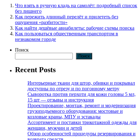
Что взять в ручную кладь на самолёт: подробный список
без лишнего
Как пережить длинный перелёт и прилететь без
ощущения «разбитости»
Как найти дешёвые авиабилеты: рабочие схемы поиска
Как пользоваться общественным транспортом в
незнакомом городе
Поиск
Поиск
Recent Posts
Интерьерные ткани для штор, обивки и покрывал
доступны по отрезу и по погонному метру
Сыворотка против перхоти для кожи головы 5 мл,
15 шт — отзывы и инструкция
Проектирование, монтаж, ремонт и модернизация
грузоподъемного оборудования: мостовые и
козловые краны, МПУ и эстакады
Ассортимент и поставки трикотажной одежды для
женщин, мужчин и детей
Обзор особенностей процедуры резервирования и
возврата средств