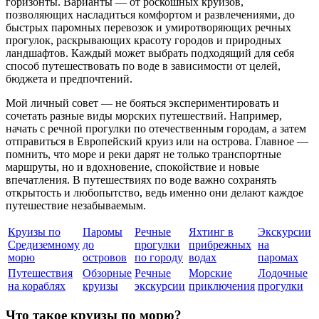
горизонты. Варианты — от роскошных круизов,
позволяющих насладиться комфортом и развлечениями, до
быстрых паромных перевозок и умиротворяющих речных
прогулок, раскрывающих красоту городов и природных
ландшафтов. Каждый может выбрать подходящий для себя
способ путешествовать по воде в зависимости от целей,
бюджета и предпочтений.
Мой личный совет — не бояться экспериментировать и
сочетать разные виды морских путешествий. Например,
начать с речной прогулки по отечественным городам, а затем
отправиться в Европейский круиз или на острова. Главное —
помнить, что море и реки дарят не только транспортные
маршруты, но и вдохновение, спокойствие и новые
впечатления. В путешествиях по воде важно сохранять
открытость и любопытство, ведь именно они делают каждое
путешествие незабываемым.
Круизы по
Паромы
Речные
Яхтинг в
Экскурсии
Средиземному
до
прогулки
прибрежных
на
морю
островов
по городу
водах
паромах
Путешествия
Обзорные
Речные
Морские
Лодочные
на кораблях
круизы
экскурсии
приключения
прогулки
Что такое круизы по морю?