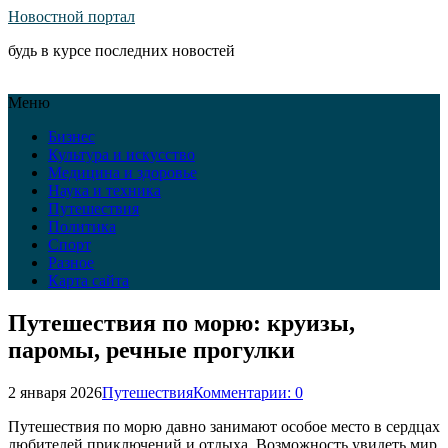
Новостной портал
будь в курсе последних новостей
Меню
Бизнес
Культура и искусство
Медицина и здоровье
Наука и техника
Путешествия
Политика
Спорт
Разное
Карта сайта
Путешествия по морю: круизы,
паромы, речные прогулки
2 января 2026
Путешествия
Комментарии: 0
Путешествия по морю давно занимают особое место в сердцах
любителей приключений и отдыха. Возможность увидеть мир