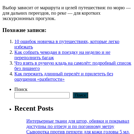
Выбор зависит от маршрута и целей путешествия: по морю —
для дальних переездов, по реке — для коротких
экскурсионных прогулок.
Похожие записи:
10 ошибок новичка в путешествиях, которые легко
избежать
Как собрать чемодан в поездку на неделю и не
переполнить багаж
Что взять в ручную кладь на самолёт: подробный список
без лишнего
Как пережить длинный перелёт и прилететь без
ощущения «разбитости»
Поиск
Поиск
Recent Posts
Интерьерные ткани для штор, обивки и покрывал
доступны по отрезу и по погонному метру
Сыворотка против перхоти для кожи головы 5 мл,