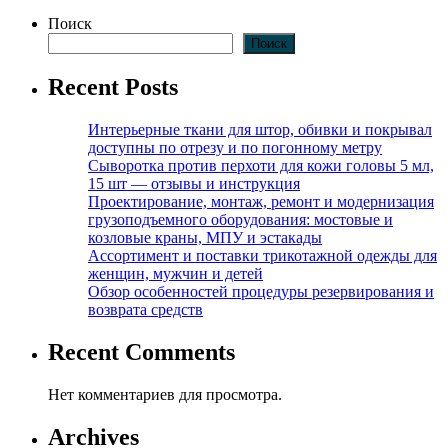
Поиск
Поиск
Recent Posts
Интерьерные ткани для штор, обивки и покрывал
доступны по отрезу и по погонному метру
Сыворотка против перхоти для кожи головы 5 мл,
15 шт — отзывы и инструкция
Проектирование, монтаж, ремонт и модернизация
грузоподъемного оборудования: мостовые и
козловые краны, МПУ и эстакады
Ассортимент и поставки трикотажной одежды для
женщин, мужчин и детей
Обзор особенностей процедуры резервирования и
возврата средств
Recent Comments
Нет комментариев для просмотра.
Archives