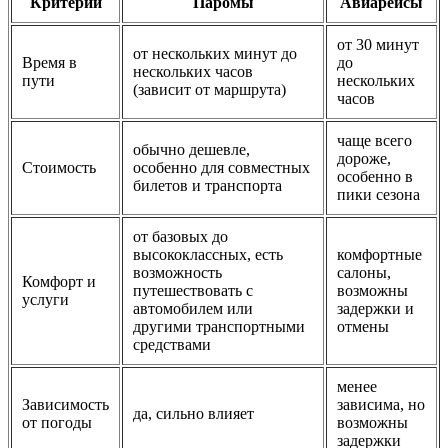
Критерий
Паромы
Авиарейсы
от 30 минут
от нескольких минут до
Время в
до
нескольких часов
пути
нескольких
(зависит от маршрута)
часов
чаще всего
обычно дешевле,
дороже,
Стоимость
особенно для совместных
особенно в
билетов и транспорта
пики сезона
от базовых до
высококлассных, есть
комфортные
возможность
салоны,
Комфорт и
путешествовать с
возможны
услуги
автомобилем или
задержки и
другими транспортными
отмены
средствами
менее
Зависимость
зависима, но
да, сильно влияет
от погоды
возможны
задержки