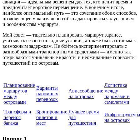
авиация — идеальным решением для тех, кто ценит время и
предпочитает короткое перемещение. В конечном итоге,
наиболее оптимальный путь — это сочетание обоих способов,
позволяющее максимально гибко адаптироваться к условиям
и особенностям маршрута.
Мой совет — тщательно планировать маршрут заранее,
учитывать сезон и погодные условия, а также быть готовым к
возможным задержкам. Не бойтесь экспериментировать с
разнообразными транспортными средствами — именно так
открываются уникальные красоты и неожиданные горизонты
путешествий по островам.
Планирование
Логистика
Варианты
маршрутов
Авиасообщение
между
паромных
между
на островах
паромами и
перевозок
островами
самолетами
Трансферы и
Бронирование
Лучшее время
Инфраструктура
перенос
билетов и
для
на островах
багажа
мест
путешествия
Вопрос 1