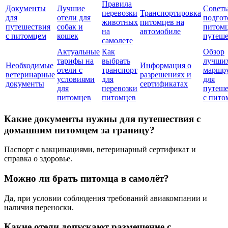
Правила
Документы
Лучшие
Советы
перевозки
Транспортировка
для
отели для
подгот
животных
питомцев на
путешествия
собак и
питомц
на
автомобиле
с питомцем
кошек
путеш
самолете
Актуальные
Как
Обзор
тарифы на
выбрать
лучши
Необходимые
Информация о
отели с
транспорт
маршр
ветеринарные
разрешениях и
условиями
для
для
документы
сертификатах
для
перевозки
путеш
питомцев
питомцев
с пито
Какие документы нужны для путешествия с
домашним питомцем за границу?
Паспорт с вакцинациями, ветеринарный сертификат и
справка о здоровье.
Можно ли брать питомца в самолёт?
Да, при условии соблюдения требований авиакомпании и
наличия переноски.
Какие отели допускают размещение с