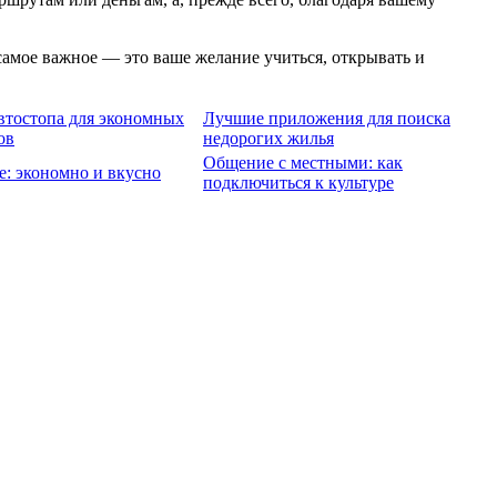
самое важное — это ваше желание учиться, открывать и
втостопа для экономных
Лучшие приложения для поиска
ов
недорогих жилья
Общение с местными: как
е: экономно и вкусно
подключиться к культуре