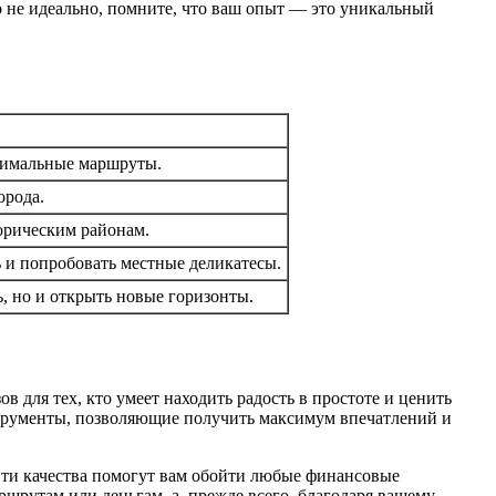
то не идеально, помните, что ваш опыт — это уникальный
птимальные маршруты.
орода.
торическим районам.
 и попробовать местные деликатесы.
, но и открыть новые горизонты.
 для тех, кто умеет находить радость в простоте и ценить
трументы, позволяющие получить максимум впечатлений и
 Эти качества помогут вам обойти любые финансовые
шрутам или деньгам, а, прежде всего, благодаря вашему