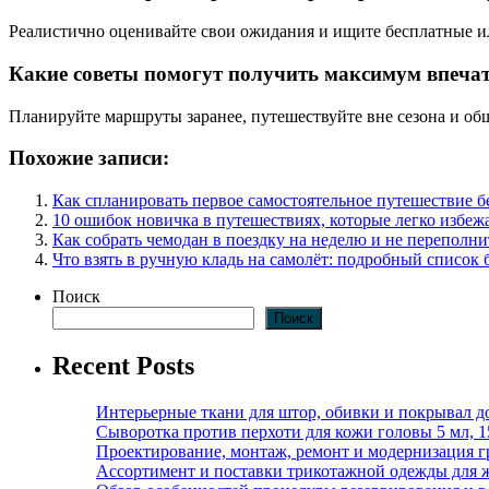
Реалистично оценивайте свои ожидания и ищите бесплатные ил
Какие советы помогут получить максимум впеча
Планируйте маршруты заранее, путешествуйте вне сезона и об
Похожие записи:
Как спланировать первое самостоятельное путешествие 
10 ошибок новичка в путешествиях, которые легко избеж
Как собрать чемодан в поездку на неделю и не переполни
Что взять в ручную кладь на самолёт: подробный список 
Поиск
Поиск
Recent Posts
Интерьерные ткани для штор, обивки и покрывал д
Сыворотка против перхоти для кожи головы 5 мл, 
Проектирование, монтаж, ремонт и модернизация г
Ассортимент и поставки трикотажной одежды для 