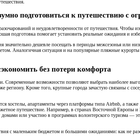
утешествия.
азумно подготовиться к путешествию с 
азочарований и неудовлетворенности от путешествия. Чтобы изб
рошая подготовка помогает установить реальные ожидания и изб
ия значительно дешевле посещать в периоды межсезонья или низ
 летом. Аналогичная ситуация и на популярные пляжные курорт
сэкономить без потери комфорта
и. Современные возможности позволяют выбрать наиболее выгод
 же региону. Кроме того, крупные города зачастую связаны с с
тся хостелы, апартаменты через платформы типа Airbnb, а такж
тное путешествие. Например, в странах Восточной Европы и Бал
ну домами или участию в программах волонтерского туризма — эт