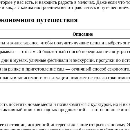
орые у вас есть, и находить радость в мелочах. Даже если что-
 и как, а с каким настроением вы отправляетесь в путешествие».
экономного путешествия
Описание
ты и жилье заранее, чтобы получить лучшие цены и выбрать о
трамваи — это самый бюджетный способ передвижения внутри г
 дни в музеях, уличные фестивали и экскурсии, прогулки по ис
 на рынке и приготовление еды — отличный способ сэкономить
 планы в зависимости от ситуации поможет не только сэкономить
 посетить новые места и познакомиться с культурой, но и вызов
 и активный поиск выгодных предложений — вот основные инс
нее состояние, искренний интерес и желание открыться новому.
нное приключение случается не только благодаря выбранным мар