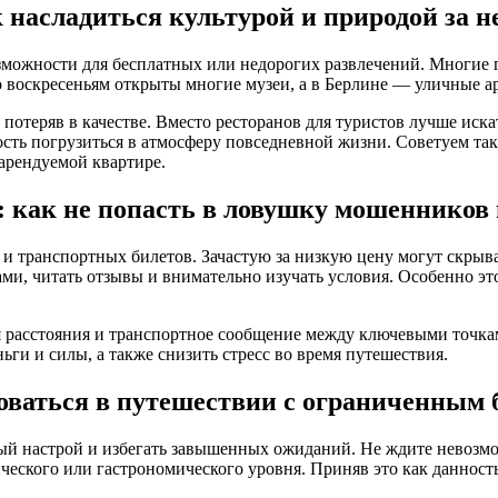
 насладиться культурой и природой за 
зможности для бесплатных или недорогих развлечений. Многие 
 воскресеньям открыты многие музеи, а в Берлине — уличные ар
 потеряв в качестве. Вместо ресторанов для туристов лучше иск
сть погрузиться в атмосферу повседневной жизни. Советуем так
 арендуемой квартире.
 как не попасть в ловушку мошенников 
и транспортных билетов. Зачастую за низкую цену могут скрыва
и, читать отзывы и внимательно изучать условия. Особенно эт
расстояния и транспортное сообщение между ключевыми точками.
ьги и силы, а также снизить стресс во время путешествия.
роваться в путешествии с ограниченным
ый настрой и избегать завышенных ожиданий. Не ждите невозм
ческого или гастрономического уровня. Приняв это как данность