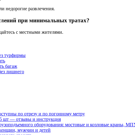
и недорогие развлечения.
тлений при минимальных тратах?
щайтесь с местными жителями.
без турфирмы
ать
ть багаж
без лишнего
оступны по отрезу и по погонному метру
15 шт — отзывы и инструкция
рузоподъемного оборудования: мостовые и козловые краны, МП
женщин, мужчин и детей