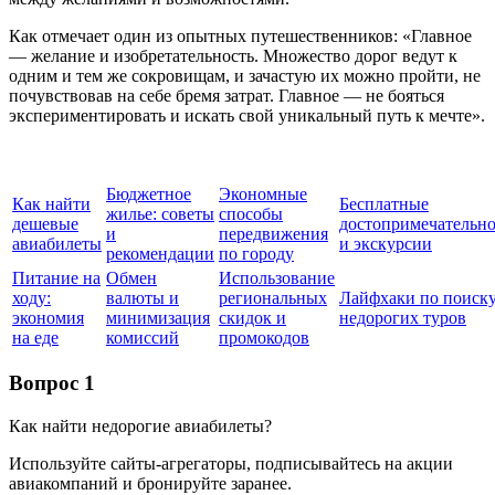
Как отмечает один из опытных путешественников: «Главное
— желание и изобретательность. Множество дорог ведут к
одним и тем же сокровищам, и зачастую их можно пройти, не
почувствовав на себе бремя затрат. Главное — не бояться
экспериментировать и искать свой уникальный путь к мечте».
Бюджетное
Экономные
Как найти
Бесплатные
жилье: советы
способы
дешевые
достопримечательн
и
передвижения
авиабилеты
и экскурсии
рекомендации
по городу
Питание на
Обмен
Использование
ходу:
валюты и
региональных
Лайфхаки по поиск
экономия
минимизация
скидок и
недорогих туров
на еде
комиссий
промокодов
Вопрос 1
Как найти недорогие авиабилеты?
Используйте сайты-агрегаторы, подписывайтесь на акции
авиакомпаний и бронируйте заранее.