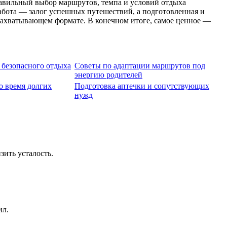
равильный выбор маршрутов, темпа и условий отдыха
абота — залог успешных путешествий, а подготовленная и
 захватывающем формате. В конечном итоге, самое ценное —
 безопасного отдыха
Советы по адаптации маршрутов под
энергию родителей
о время долгих
Подготовка аптечки и сопутствующих
нужд
ить усталость.
ил.