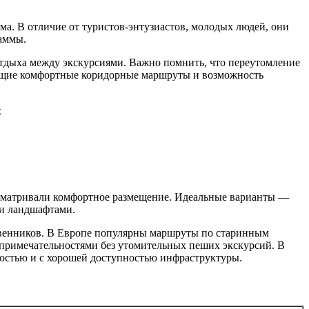
ма. В отличие от туристов-энтузиастов, молодых людей, они
раммы.
отдыха между экскурсиями. Важно помнить, что переутомление
ющие комфортные коридорные маршруты и возможность
сматривали комфортное размещение. Идеальные варианты —
ми ландшафтами.
ственников. В Европе популярны маршруты по старинным
опримечательностями без утомительных пеших экскурсий. В
ностью и с хорошей доступностью инфраструктуры.