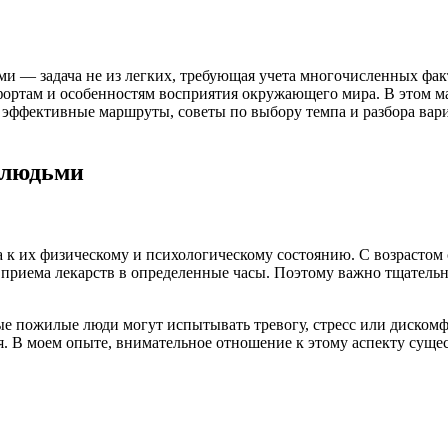
 — задача не из легких, требующая учета многочисленных факт
фортам и особенностям восприятия окружающего мира. В этом ма
 эффективные маршруты, советы по выбору темпа и разбора вари
 людьми
к их физическому и психологическому состоянию. С возрастом 
 приема лекарств в определенные часы. Поэтому важно тщатель
е пожилые люди могут испытывать тревогу, стресс или дискомф
. В моем опыте, внимательное отношение к этому аспекту сущес