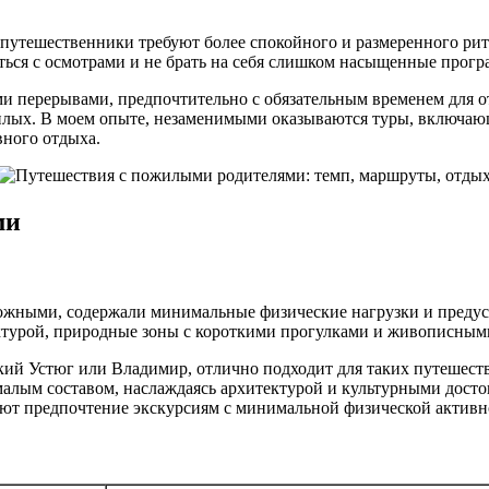
 путешественники требуют более спокойного и размеренного рит
иться с осмотрами и не брать на себя слишком насыщенные прог
ими перерывами, предпочтительно с обязательным временем для 
илых. В моем опыте, незаменимыми оказываются туры, включа
вного отдыха.
ми
ожными, содержали минимальные физические нагрузки и преду
уктурой, природные зоны с короткими прогулками и живописны
ликий Устюг или Владимир, отлично подходит для таких путеше
малым составом, наслаждаясь архитектурой и культурными дост
дают предпочтение экскурсиям с минимальной физической актив