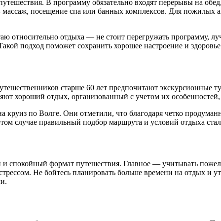
тешествия. В программу обязательно входят перерывы на обед,
 массаж, посещение спа или банных комплексов. Для пожилых 
итаю относительно отдыха — не стоит перегружать программу, л
 Такой подход поможет сохранить хорошее настроение и здоровье
утешественников старше 60 лет предпочитают экскурсионные ту
ляют хороший отдых, организованный с учетом их особенностей,
на круиз по Волге. Они отметили, что благодаря четко продума
этом случае правильный подбор маршрута и условий отдыха стал
й и спокойный формат путешествия. Главное — учитывать пожел
 стрессом. Не бойтесь планировать больше времени на отдых и 
и.