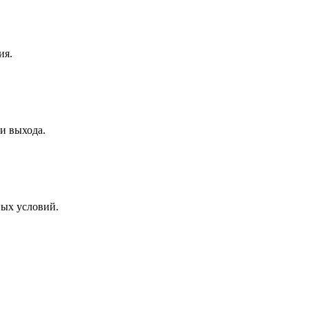
ия.
и выхода.
ных условий.