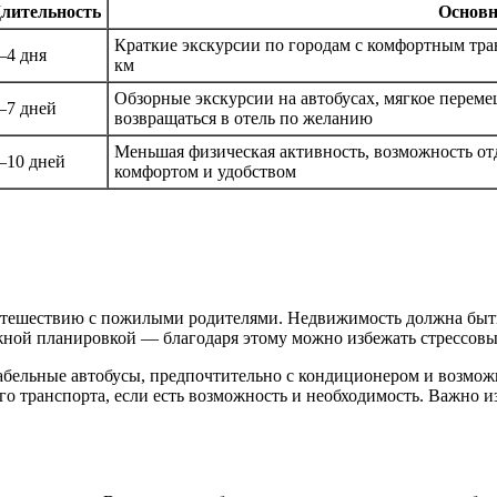
лительность
Основн
Краткие экскурсии по городам с комфортным тр
–4 дня
км
Обзорные экскурсии на автобусах, мягкое перем
–7 дней
возвращаться в отель по желанию
Меньшая физическая активность, возможность отд
–10 дней
комфортом и удобством
тешествию с пожилыми родителями. Недвижимость должна быть 
жной планировкой — благодаря этому можно избежать стрессовы
абельные автобусы, предпочтительно с кондиционером и возможн
го транспорта, если есть возможность и необходимость. Важно и