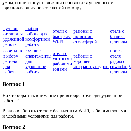
умом, и они станут надежной основой для успешных и
вдохновляющих перемещений по миру.
лучшие
выбор
отели с
районы с
отель с
отели для
района для
быстрым
приятной
бизнес-
удаленной
комфортной
Wi-Fi
атмосферой
центром
работы
работы
советы по
лучшие
поиск
отели с
выбору
апартаменты
районы с
отеля
уютными
района
для
хорошей
рядом с
рабочими
для
удаленной
инфраструктурой
coworking
зонами
работы
работы
центром
Вопрос 1
На что обратить внимание при выборе отеля для удалённой
работы?
Важно выбирать отели с бесплатным Wi-Fi, рабочими зонами
и удобными условиями для работы.
Вопрос 2