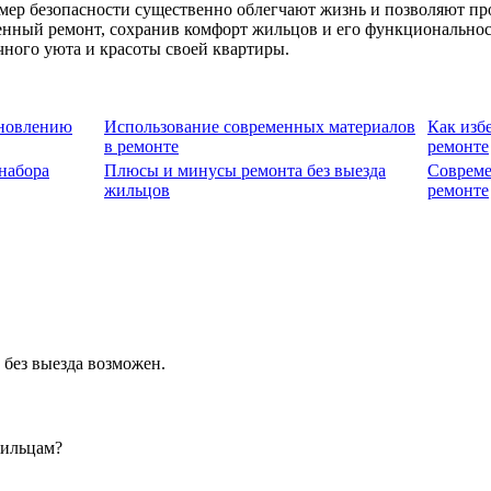
мер безопасности существенно облегчают жизнь и позволяют про
венный ремонт, сохранив комфорт жильцов и его функциональнос
чного уюта и красоты своей квартиры.
бновлению
Использование современных материалов
Как изб
в ремонте
ремонте
набора
Плюсы и минусы ремонта без выезда
Совреме
жильцов
ремонте
 без выезда возможен.
жильцам?