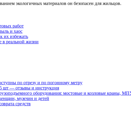
ванием экологичных материалов он безопасен для жильцов.
товых работ
пыль и хаос
к их избежать
е в реальной жизни
оступны по отрезу и по погонному метру
15 шт — отзывы и инструкция
рузоподъемного оборудования: мостовые и козловые краны, МП
женщин, мужчин и детей
зврата средств