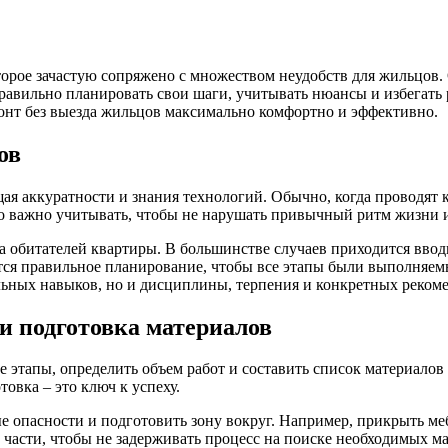
торое зачастую сопряжено с множеством неудобств для жильцов
правильно планировать свои шаги, учитывать нюансы и избегать
онт без выезда жильцов максимально комфортно и эффективно.
ов
ая аккуратности и знания технологий. Обычно, когда проводят
о важно учитывать, чтобы не нарушать привычный ритм жизни и
 обитателей квартиры. В большинстве случаев приходится ввод
тся правильное планирование, чтобы все этапы были выполняемы
альных навыков, но и дисциплины, терпения и конкретных реком
и подготовка материалов
 этапы, определить объем работ и составить список материалов
овка – это ключ к успеху.
 опасности и подготовить зону вокруг. Например, прикрыть ме
е части, чтобы не задерживать процесс на поиске необходимых м