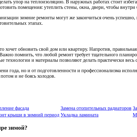
делать упор на теплоизоляцию. В наружных работах стоит избег
товить помещения: утеплить стены, окна, двери, чтобы внутри
анизации зимние ремонты могут же закончиться очень успешно, и
товительных этапах.
кто хочет обновить свой дом или квартиру. Напротив, правильная
 Важно помнить, что любой ремонт требует тщательного планиро
е технологии и материалы позволяют делать практически весь 
емени года, но и от подготовленности и профессионализма испо
потом и не боясь холодов.
пление фасада
Замена отопительных радиаторов
З
онт крыши в зимний период
Укладка ламината
М
ире зимой?