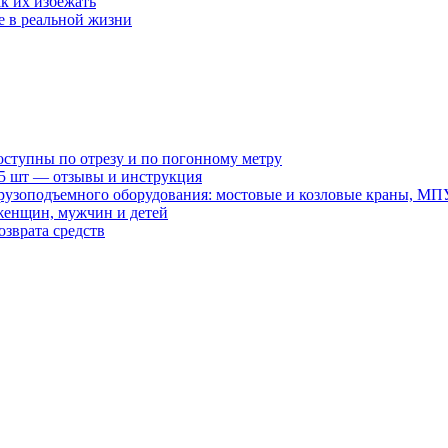
к их избежать
е в реальной жизни
оступны по отрезу и по погонному метру
15 шт — отзывы и инструкция
рузоподъемного оборудования: мостовые и козловые краны, МП
женщин, мужчин и детей
зврата средств