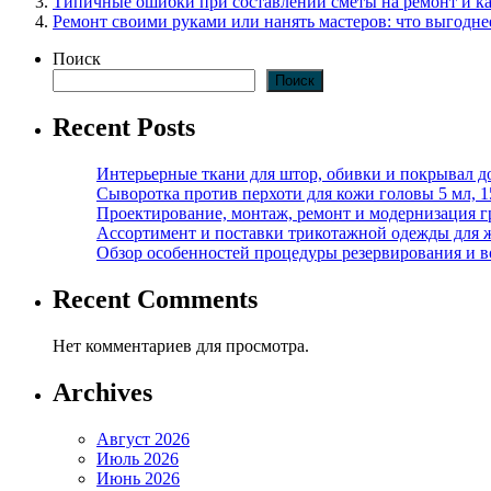
Типичные ошибки при составлении сметы на ремонт и ка
Ремонт своими руками или нанять мастеров: что выгодне
Поиск
Поиск
Recent Posts
Интерьерные ткани для штор, обивки и покрывал д
Сыворотка против перхоти для кожи головы 5 мл, 
Проектирование, монтаж, ремонт и модернизация г
Ассортимент и поставки трикотажной одежды для 
Обзор особенностей процедуры резервирования и во
Recent Comments
Нет комментариев для просмотра.
Archives
Август 2026
Июль 2026
Июнь 2026