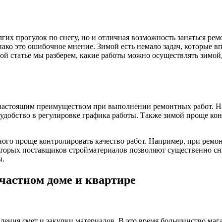
лгих прогулок по снегу, но и отличная возможность заняться ре
нако это ошибочное мнение. Зимой есть немало задач, которые в
 статье мы разберем, какие работы можно осуществлять зимой,
 настоящим преимуществом при выполнении ремонтных работ. На
е удобство в регулировке графика работы. Также зимой проще ко
ого проще контролировать качество работ. Например, при ремон
которых поставщиков стройматериалов позволяют существенно сн
ы.
 частном доме и квартире
ления смет и закупки материалов. В это время большинство маг