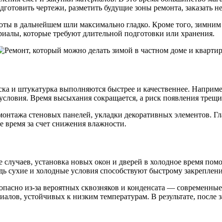
дготовить чертежи, разметить будущие зоны ремонта, заказать 
боты в дальнейшем шли максимально гладко. Кроме того, зимни
ериалы, которые требуют длительной подготовки или хранения.
ска и штукатурка выполняются быстрее и качественнее. Наприме
 условия. Время высыхания сокращается, а риск появления трещи
монтажа стеновых панелей, укладки декоративных элементов. Г
е время за счет снижения влажности.
 случаев, установка новых окон и дверей в холодное время пом
дь сухие и холодные условия способствуют быстрому закреплен
 опасно из-за вероятных сквозняков и конденсата — современны
иалов, устойчивых к низким температурам. В результате, после