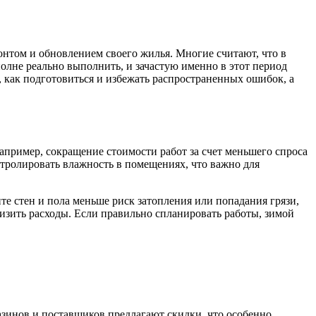
монтом и обновлением своего жилья. Многие считают, что в
полне реально выполнить, и зачастую именно в этот период
 как подготовиться и избежать распространенных ошибок, а
пример, сокращение стоимости работ за счет меньшего спроса
нтролировать влажность в помещениях, что важно для
те стен и пола меньше риск затопления или попадания грязи,
изить расходы. Если правильно спланировать работы, зимой
азинов и поставщиков предлагают скидки, что особенно