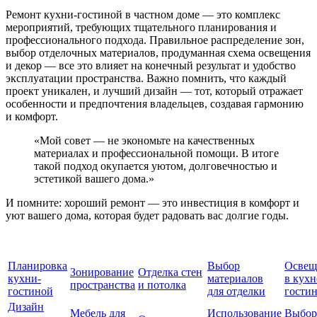
Ремонт кухни-гостиной в частном доме — это комплекс
мероприятий, требующих тщательного планирования и
профессионального подхода. Правильное распределение зон,
выбор отделочных материалов, продуманная схема освещения
и декор — все это влияет на конечный результат и удобство
эксплуатации пространства. Важно помнить, что каждый
проект уникален, и лучший дизайн — тот, который отражает
особенности и предпочтения владельцев, создавая гармонию
и комфорт.
«Мой совет — не экономьте на качественных
материалах и профессиональной помощи. В итоге
такой подход окупается уютом, долговечностью и
эстетикой вашего дома.»
И помните: хороший ремонт — это инвестиция в комфорт и
уют вашего дома, которая будет радовать вас долгие годы.
Планировка
Выбор
Освещ
Зонирование
Отделка стен
кухни-
материалов
в кухн
пространства
и потолка
гостиной
для отделки
гости
Дизайн
Мебель для
Использование
Выбор