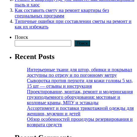
пыль и хаос
Как составить смету на ремонт квартиры без
специальных программ
Типичные ошибки при составлении сметы на ремонт и
как их избежать
Поиск
Поиск
Recent Posts
Интерьерные ткани для штор, обивки и покрывал
доступны по отрезу и по погонному метру
Сыворотка против перхоти для кожи головы 5 мл,
15 шт — отзывы и инструкция
Проектирование, монтаж, ремонт и модернизация
грузоподъемного оборудования: мостовые и
козловые краны, МПУ и эстакады
Ассортимент и поставки трикотажной одежды для
женщин, мужчин и детей
Обзор особенностей процедуры резервирования и
возврата средств